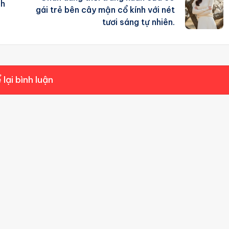
nh
gái trẻ bên cây mận cổ kính với nét
tươi sáng tự nhiên.
 lại bình luận