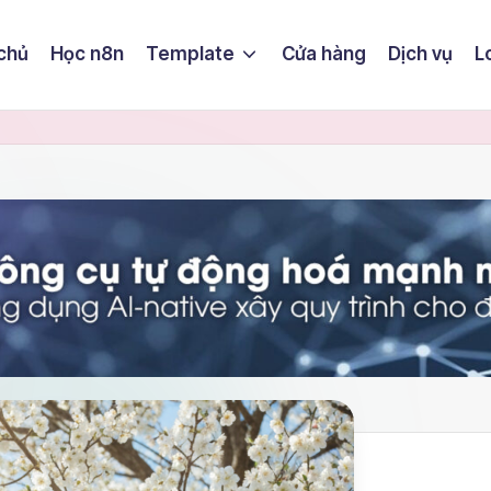
chủ
Học n8n
Template
Cửa hàng
Dịch vụ
L