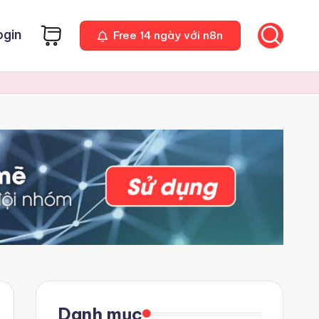
ogin
Free 14 ngày với n8n
Danh mục