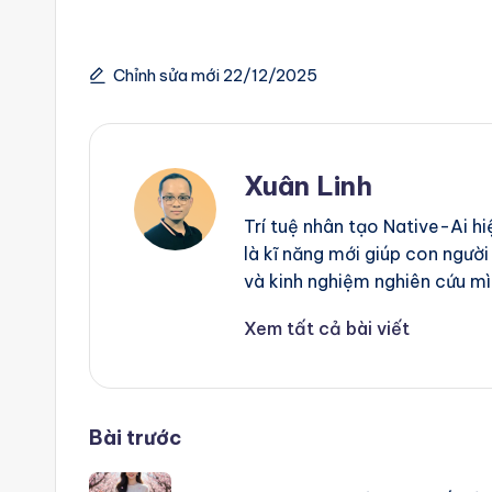
g
e
Chỉnh sửa mới 22/12/2025
n
ts
Xuân Linh
Trí tuệ nhân tạo Native-Ai h
là kĩ năng mới giúp con người
và kinh nghiệm nghiên cứu mì
Xem tất cả bài viết
Post
Bài trước