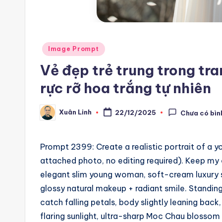
m
a
ti
Posted
Image Prompt
in
Vẻ đẹp trẻ trung trong tr
o
rực rỡ hoa trắng tự nhiên
n
a
Xuân Linh
22/12/2025
Chưa có bìn
Posted
by
n
Prompt 2399: Create a realistic portrait of a 
d
attached photo, no editing required). Keep my o
A
elegant slim young woman, soft-cream luxury sp
glossy natural makeup + radiant smile. Standi
i
catch falling petals, body slightly leaning bac
A
flaring sunlight, ultra-sharp Moc Chau blosso