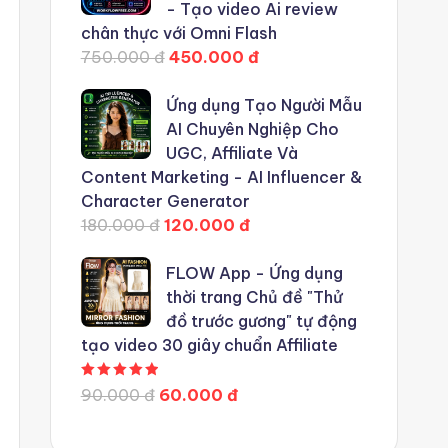
- Tạo video Ai review
chân thực với Omni Flash
750.000 đ
450.000 đ
Ứng dụng Tạo Người Mẫu
AI Chuyên Nghiệp Cho
UGC, Affiliate Và
Content Marketing - AI Influencer &
Character Generator
180.000 đ
120.000 đ
FLOW App - Ứng dụng
thời trang Chủ đề "Thử
đồ trước gương" tự động
tạo video 30 giây chuẩn Affiliate
Được xếp hạng
5.00
5 sao
90.000 đ
60.000 đ