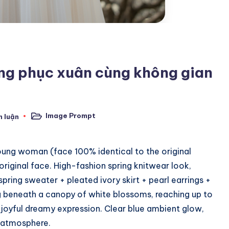
ang phục xuân cùng không gian
Image Prompt
h luận
Posted
in
young woman (face 100% identical to the original
riginal face. High-fashion spring knitwear look,
ring sweater + pleated ivory skirt + pearl earrings +
ng beneath a canopy of white blossoms, reaching up to
k, joyful dreamy expression. Clear blue ambient glow,
m atmosphere.