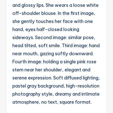
A
and glossy lips. She wears a loose white
u
off-shoulder blouse. In the first image,
t
she gently touches her face with one
o
hand, eyes half-closed looking
m
sideways. Second image: similar pose,
a
head tilted, soft smile. Third image: hand
ti
near mouth, gazing softly downward.
o
Fourth image: holding a single pink rose
n
stem near her shoulder, elegant and
a
serene expression. Soft diffused lighting,
n
pastel gray background, high-resolution
d
photography style, dreamy and intimate
Ai
atmosphere, no text, square format.
A