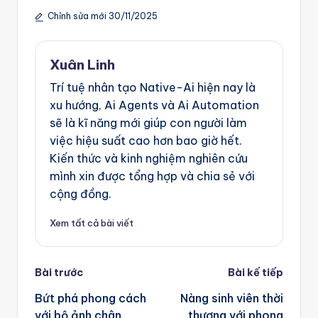
g
Chỉnh sửa mới 30/11/2025
e
n
Xuân Linh
ts
Trí tuệ nhân tạo Native-Ai hiện nay là
xu hướng, Ai Agents và Ai Automation
sẽ là kĩ năng mới giúp con người làm
việc hiệu suất cao hơn bao giờ hết.
Kiến thức và kinh nghiệm nghiên cứu
mình xin được tổng hợp và chia sẻ với
cộng đồng.
Xem tất cả bài viết
Post
Bài trước
Bài kế tiếp
navigation
Bứt phá phong cách
Nàng sinh viên thời
với bộ ảnh chân
thượng với phong