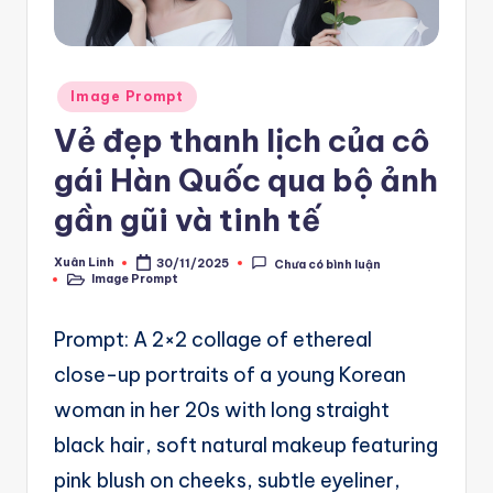
e
m
Posted
pl
Image Prompt
in
a
Vẻ đẹp thanh lịch của cô
t
gái Hàn Quốc qua bộ ảnh
e
gần gũi và tinh tế
F
Xuân Linh
30/11/2025
Chưa có bình luận
Posted
re
Image Prompt
by
Posted
in
e
Prompt: A 2×2 collage of ethereal
-
close-up portraits of a young Korean
n
woman in her 20s with long straight
8
black hair, soft natural makeup featuring
n
pink blush on cheeks, subtle eyeliner,