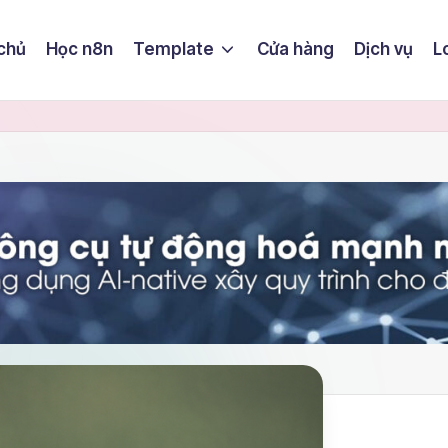
chủ
Học n8n
Template
Cửa hàng
Dịch vụ
L