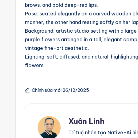
brows, and bold deep-red lips.
g
Pose: seated elegantly on a carved wooden chai
e
manner, the other hand resting softly on her lap
Background: artistic studio setting with a large
n
purple flowers arranged in a tall, elegant comp
ts
vintage fine-art aesthetic.
Lighting: soft, diffused, and natural, highlighti
flowers.
Chỉnh sửa mới 26/12/2025
Xuân Linh
Trí tuệ nhân tạo Native-Ai h