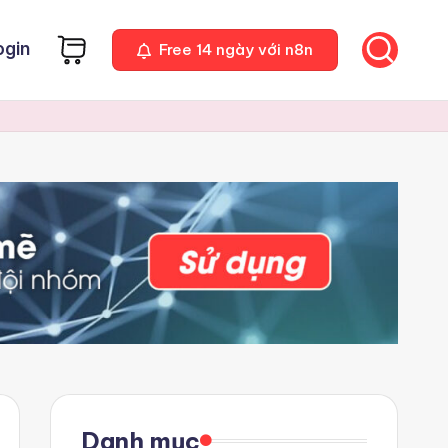
ogin
Free 14 ngày với n8n
Danh mục