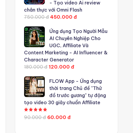
- Tạo video Ai review
chân thực với Omni Flash
750.000 đ
450.000 đ
Ứng dụng Tạo Người Mẫu
AI Chuyên Nghiệp Cho
UGC, Affiliate Và
Content Marketing - AI Influencer &
Character Generator
180.000 đ
120.000 đ
FLOW App - Ứng dụng
thời trang Chủ đề "Thử
đồ trước gương" tự động
tạo video 30 giây chuẩn Affiliate
Được xếp hạng
5.00
5 sao
90.000 đ
60.000 đ