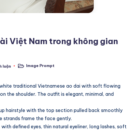
dài Việt Nam trong không gian
Image Prompt
h luận
Posted
in
ite traditional Vietnamese ao dai with soft flowing
 on the shoulder. The outfit is elegant, minimal, and
lf-up hairstyle with the top section pulled back smoothly
se strands frame the face gently.
with defined eyes, thin natural eyeliner, long lashes, soft