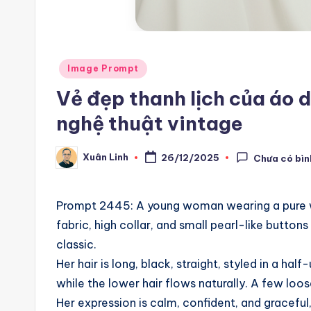
m
a
ti
Posted
Image Prompt
in
Vẻ đẹp thanh lịch của áo 
o
nghệ thuật vintage
n
a
Xuân Linh
26/12/2025
Chưa có bìn
Posted
by
n
Prompt 2445: A young woman wearing a pure wh
d
fabric, high collar, and small pearl-like buttons
A
classic.
Her hair is long, black, straight, styled in a ha
i
while the lower hair flows naturally. A few loo
A
Her expression is calm, confident, and graceful, 