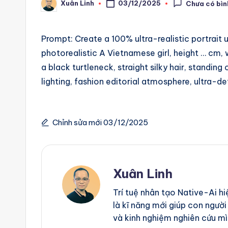
m
Xuân Linh
03/12/2025
Chưa có bìn
Posted
by
a
Prompt: Create a 100% ultra-realistic portrait
ti
photorealistic A Vietnamese girl, height … cm, 
a black turtleneck, straight silky hair, standi
o
lighting, fashion editorial atmosphere, ultra-de
n
a
Chỉnh sửa mới 03/12/2025
n
d
Xuân Linh
A
Trí tuệ nhân tạo Native-Ai h
i
là kĩ năng mới giúp con người
và kinh nghiệm nghiên cứu mì
A