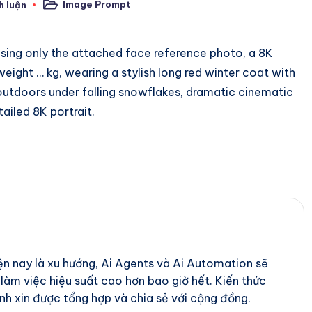
Image Prompt
h luận
Posted
in
 using only the attached face reference photo, a 8K
weight … kg, wearing a stylish long red winter coat with
ng outdoors under falling snowflakes, dramatic cinematic
tailed 8K portrait.
iện nay là xu hướng, Ai Agents và Ai Automation sẽ
 làm việc hiệu suất cao hơn bao giờ hết. Kiến thức
nh xin được tổng hợp và chia sẻ với cộng đồng.