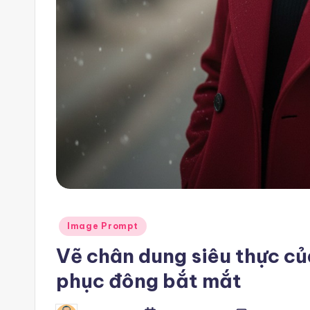
r
e
e
-
n
8
n
A
Posted
Image Prompt
u
in
Vẽ chân dung siêu thực củ
t
phục đông bắt mắt
o