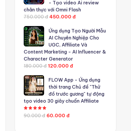
- Tạo video Ai review
chân thực với Omni Flash
750.000 đ
450.000 đ
Ứng dụng Tạo Người Mẫu
AI Chuyên Nghiệp Cho
UGC, Affiliate Và
Content Marketing - AI Influencer &
Character Generator
180.000 đ
120.000 đ
FLOW App - Ứng dụng
thời trang Chủ đề "Thử
đồ trước gương" tự động
tạo video 30 giây chuẩn Affiliate
Được xếp hạng
5.00
5 sao
90.000 đ
60.000 đ