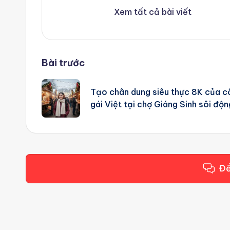
g
Xem tất cả bài viết
e
n
Post
Bài trước
ts
navigation
Tạo chân dung siêu thực 8K của c
gái Việt tại chợ Giáng Sinh sôi độn
Để