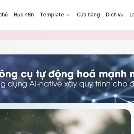
chủ
Học n8n
Template
Cửa hàng
Dịch vụ
L