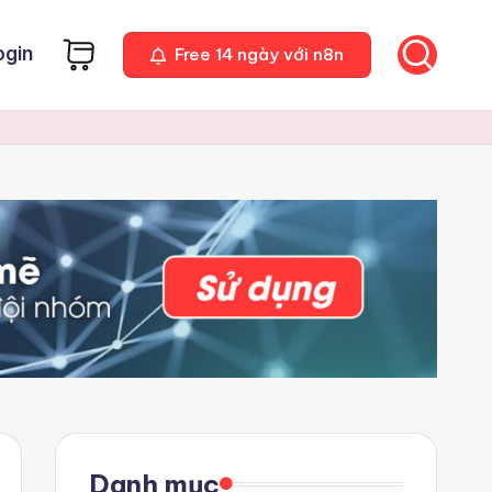
ogin
Free 14 ngày với n8n
Danh mục