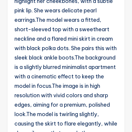
highlight her cheekbones, with a subtle
g
pink lip. She wears delicate pearl
e
earrings.The model wears a fitted,
n
short-sleeved top with a sweetheart
ts
neckline and a flared mini skirt in cream
with black polka dots. She pairs this with
sleek black ankle boots.The background
is a slightly blurred minimalist apartment
with a cinematic effect to keep the
model in focus.The image is in high
resolution with vivid colors and sharp
edges, aiming for a premium, polished
look.The model is twirling slightly,
causing the skirt to flare elegantly, while