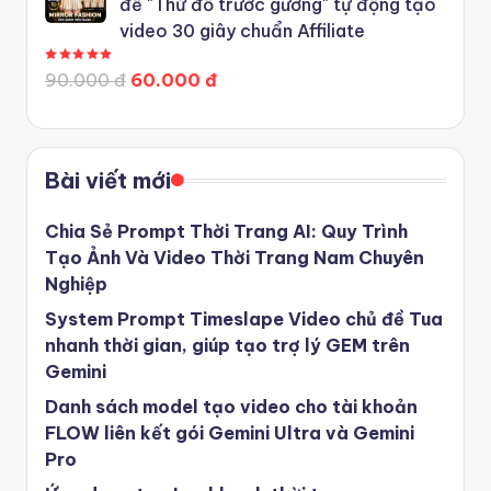
đề "Thử đồ trước gương" tự động tạo
video 30 giây chuẩn Affiliate
Được xếp hạng
5.00
5 sao
90.000 đ
60.000 đ
Bài viết mới
Chia Sẻ Prompt Thời Trang AI: Quy Trình
Tạo Ảnh Và Video Thời Trang Nam Chuyên
Nghiệp
System Prompt Timeslape Video chủ đề Tua
nhanh thời gian, giúp tạo trợ lý GEM trên
Gemini
Danh sách model tạo video cho tài khoản
FLOW liên kết gói Gemini Ultra và Gemini
Pro