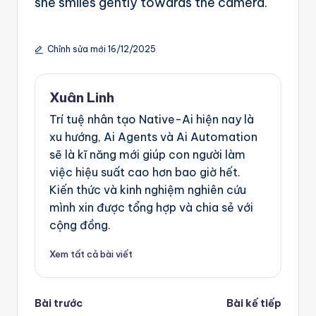
she smiles gently towards the camera.
Chỉnh sửa mới 16/12/2025
Xuân Linh
Trí tuệ nhân tạo Native-Ai hiện nay là
xu hướng, Ai Agents và Ai Automation
sẽ là kĩ năng mới giúp con người làm
việc hiệu suất cao hơn bao giờ hết.
Kiến thức và kinh nghiệm nghiên cứu
mình xin được tổng hợp và chia sẻ với
cộng đồng.
Xem tất cả bài viết
Post
Bài trước
Bài kế tiếp