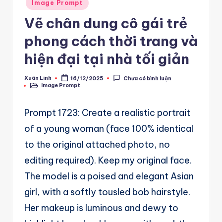
A
Posted
Image Prompt
in
u
Vẽ chân dung cô gái trẻ
t
phong cách thời trang và
o
hiện đại tại nhà tối giản
m
Xuân Linh
16/12/2025
Chưa có bình luận
a
Posted
Image Prompt
by
Posted
in
ti
Prompt 1723: Create a realistic portrait
o
of a young woman (face 100% identical
n
to the original attached photo, no
a
editing required). Keep my original face.
n
The model is a poised and elegant Asian
d
girl, with a softly tousled bob hairstyle.
Ai
Her makeup is luminous and dewy to
A