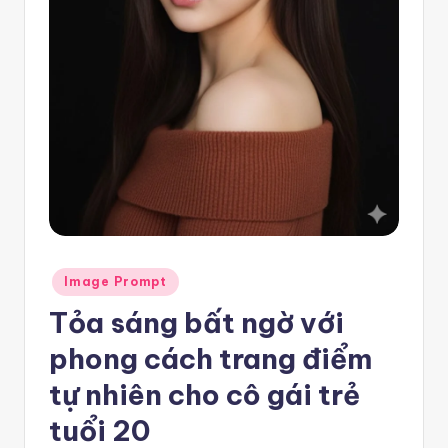
e
m
pl
a
t
e
F
re
Posted
e
Image Prompt
in
Tỏa sáng bất ngờ với
-
n
phong cách trang điểm
8
tự nhiên cho cô gái trẻ
n
tuổi 20