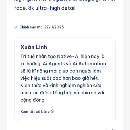
g
face. 8k ultra-high detail
e
n
Chỉnh sửa mới 27/11/2025
ts
Xuân Linh
Trí tuệ nhân tạo Native-Ai hiện nay là
xu hướng, Ai Agents và Ai Automation
sẽ là kĩ năng mới giúp con người làm
việc hiệu suất cao hơn bao giờ hết.
Kiến thức và kinh nghiệm nghiên cứu
mình xin được tổng hợp và chia sẻ với
cộng đồng.
Xem tất cả bài viết