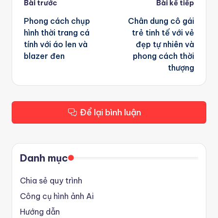
Post
Bài trước
Bài kế tiếp
navigation
Phong cách chụp
Chân dung cô gái
hình thời trang cá
trẻ tinh tế với vẻ
tính với áo len và
đẹp tự nhiên và
blazer đen
phong cách thời
thượng
Để lại bình luận
Danh mục
Chia sẻ quy trình
Công cụ hình ảnh Ai
Hướng dẫn