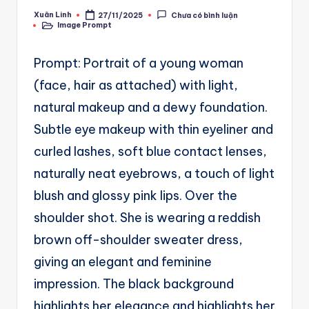
A
Xuân Linh
27/11/2025
Chưa có bình luận
Posted
u
Image Prompt
by
Posted
in
t
Prompt: Portrait of a young woman
o
(face, hair as attached) with light,
m
natural makeup and a dewy foundation.
a
Subtle eye makeup with thin eyeliner and
ti
curled lashes, soft blue contact lenses,
o
naturally neat eyebrows, a touch of light
n
blush and glossy pink lips. Over the
a
shoulder shot. She is wearing a reddish
n
brown off-shoulder sweater dress,
d
giving an elegant and feminine
Ai
impression. The black background
A
highlights her elegance and highlights her