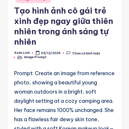
A
in
Tạo hình ảnh cô gái trẻ
u
xinh đẹp ngay giữa thiên
t
o
nhiên trong ánh sáng tự
m
nhiên
a
Xuân Linh
03/12/2025
Chưa có bình luận
Posted
ti
Image Prompt
by
Posted
in
o
Prompt: Create an image from reference
n
photo, showing a beautiful young
a
woman outdoors in a bright, soft
n
daylight setting at a cozy camping area.
d
Her face remains 1000% unchanged. She
Ai
has a flawless fair dewy skin tone,
A
styled with a soft Korean makeup look—