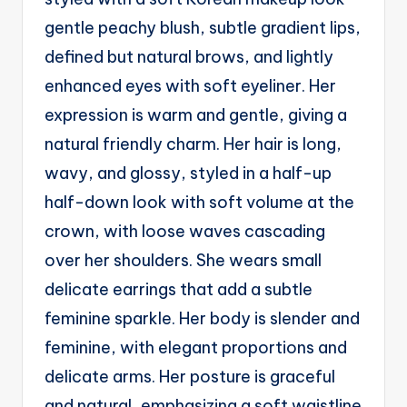
g
gentle peachy blush, subtle gradient lips,
e
defined but natural brows, and lightly
n
enhanced eyes with soft eyeliner. Her
ts
expression is warm and gentle, giving a
natural friendly charm. Her hair is long,
wavy, and glossy, styled in a half-up
half-down look with soft volume at the
crown, with loose waves cascading
over her shoulders. She wears small
delicate earrings that add a subtle
feminine sparkle. Her body is slender and
feminine, with elegant proportions and
delicate arms. Her posture is graceful
and natural, emphasizing a soft waistline