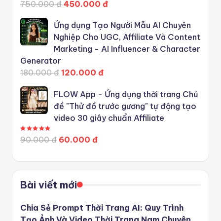
750.000 đ
450.000 đ
Ứng dụng Tạo Người Mẫu AI Chuyên
Nghiệp Cho UGC, Affiliate Và Content
Marketing - AI Influencer & Character
Generator
180.000 đ
120.000 đ
FLOW App - Ứng dụng thời trang Chủ
đề "Thử đồ trước gương" tự động tạo
video 30 giây chuẩn Affiliate
Được xếp hạng
5.00
5 sao
90.000 đ
60.000 đ
Bài viết mới
Chia Sẻ Prompt Thời Trang AI: Quy Trình
Tạo Ảnh Và Video Thời Trang Nam Chuyên