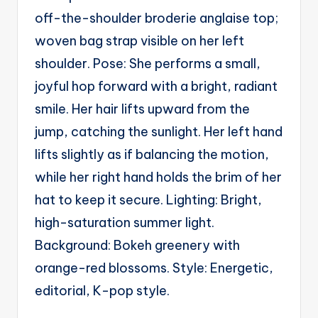
g
off-the-shoulder broderie anglaise top;
e
woven bag strap visible on her left
n
shoulder. Pose: She performs a small,
ts
joyful hop forward with a bright, radiant
smile. Her hair lifts upward from the
jump, catching the sunlight. Her left hand
lifts slightly as if balancing the motion,
while her right hand holds the brim of her
hat to keep it secure. Lighting: Bright,
high-saturation summer light.
Background: Bokeh greenery with
orange-red blossoms. Style: Energetic,
editorial, K-pop style.