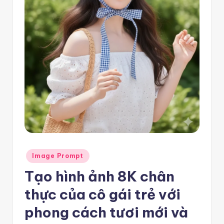
e
m
pl
a
t
e
F
re
e
Posted
Image Prompt
-
in
Tạo hình ảnh 8K chân
n
thực của cô gái trẻ với
8
n
phong cách tươi mới và