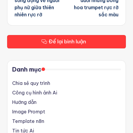
sống động về người
dưới những bông
phụ nữ giữa thiên
hoa trumpet rực rỡ
nhiên rực rỡ
sắc màu
Để lại bình luận
Danh mục
Chia sẻ quy trình
Công cụ hình ảnh Ai
Hướng dẫn
Image Prompt
Template n8n
Tin tức Ai