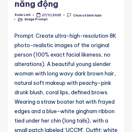
A
năng động
u
Xuân Linh
27/11/2025
Chưa có bình luận
Posted
t
Image Prompt
by
Posted
in
o
Prompt: Create ultra-high-resolution 8K
m
photo-realistic images of the original
a
person (100% exact facial likeness, no
ti
alterations). A beautiful young slender
o
woman with long wavy dark brown hair,
n
natural soft makeup with peachy-pink
a
drunk blush, coral lips, defined brows.
n
Wearing a straw boater hat with frayed
d
edges and a blue-white gingham ribbon
Ai
tied under her chin (long tails), with a
A
small patch labeled ‘UCCM’. Outfit: white