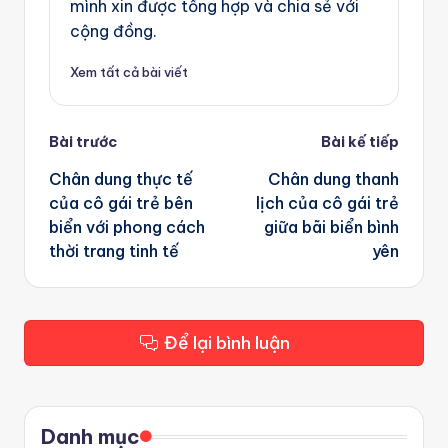
mình xin được tổng hợp và chia sẻ với
cộng đồng.
Xem tất cả bài viết
Post
Bài trước
Bài kế tiếp
navigation
Chân dung thực tế
Chân dung thanh
của cô gái trẻ bên
lịch của cô gái trẻ
biển với phong cách
giữa bãi biển bình
thời trang tinh tế
yên
Để lại bình luận
Danh mục