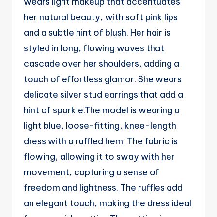
wears light makeup that accentuates
g
her natural beauty, with soft pink lips
e
and a subtle hint of blush. Her hair is
n
styled in long, flowing waves that
ts
cascade over her shoulders, adding a
touch of effortless glamor. She wears
delicate silver stud earrings that add a
hint of sparkle.The model is wearing a
light blue, loose-fitting, knee-length
dress with a ruffled hem. The fabric is
flowing, allowing it to sway with her
movement, capturing a sense of
freedom and lightness. The ruffles add
an elegant touch, making the dress ideal