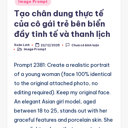
A
Posted
Image Prompt
in
u
Tạo chân dung thực tế
t
của cô gái trẻ bên biển
o
đầy tinh tế và thanh lịch
m
Xuân Linh
22/12/2025
Chưa có bình luận
a
Posted
Image Prompt
by
Posted
in
ti
Prompt 2381: Create a realistic portrait
o
of a young woman (face 100% identical
n
to the original attached photo, no
a
editing required). Keep my original face.
n
An elegant Asian girl model, aged
d
between 18 to 25, stands out with her
Ai
graceful features and porcelain skin. She
A