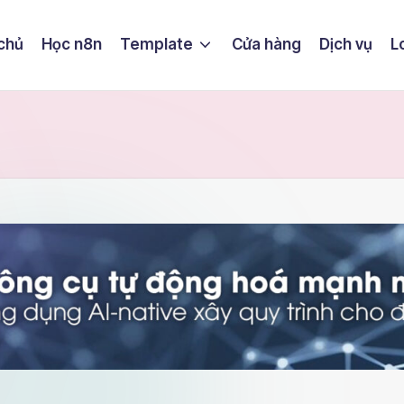
chủ
Học n8n
Template
Cửa hàng
Dịch vụ
L