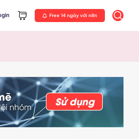
ogin
Free 14 ngày với n8n