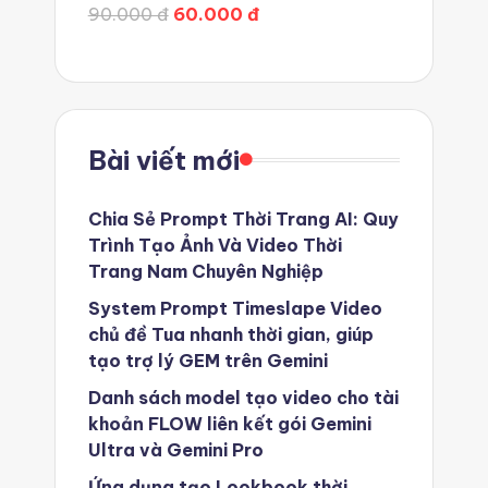
Được xếp hạng
5.00
5 sao
90.000 đ
60.000 đ
Bài viết mới
Chia Sẻ Prompt Thời Trang AI: Quy
Trình Tạo Ảnh Và Video Thời
Trang Nam Chuyên Nghiệp
System Prompt Timeslape Video
chủ đề Tua nhanh thời gian, giúp
tạo trợ lý GEM trên Gemini
Danh sách model tạo video cho tài
khoản FLOW liên kết gói Gemini
Ultra và Gemini Pro
Ứng dụng tạo Lookbook thời