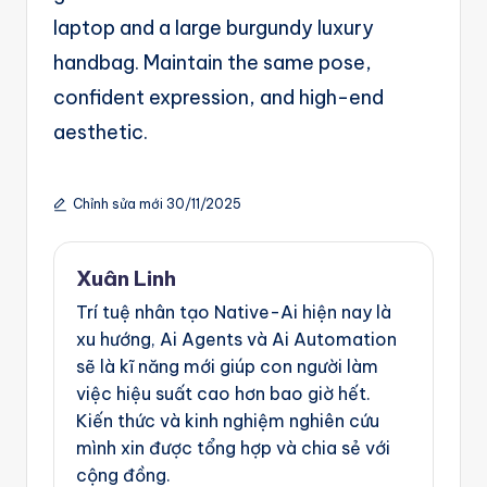
g
laptop and a large burgundy luxury
e
handbag. Maintain the same pose,
n
confident expression, and high-end
ts
aesthetic.
Chỉnh sửa mới 30/11/2025
Xuân Linh
Trí tuệ nhân tạo Native-Ai hiện nay là
xu hướng, Ai Agents và Ai Automation
sẽ là kĩ năng mới giúp con người làm
việc hiệu suất cao hơn bao giờ hết.
Kiến thức và kinh nghiệm nghiên cứu
mình xin được tổng hợp và chia sẻ với
cộng đồng.