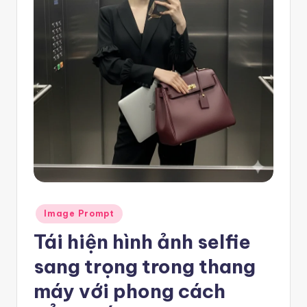
e
m
pl
a
t
e
F
re
e
Posted
Image Prompt
-
in
Tái hiện hình ảnh selfie
n
sang trọng trong thang
8
n
máy với phong cách