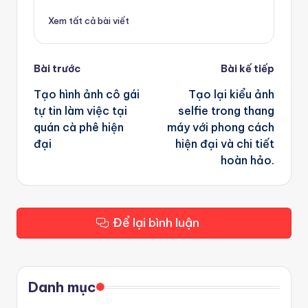
Xem tất cả bài viết
Post
Bài trước
Bài kế tiếp
navigation
Tạo hình ảnh cô gái
Tạo lại kiểu ảnh
tự tin làm việc tại
selfie trong thang
quán cà phê hiện
máy với phong cách
đại
hiện đại và chi tiết
hoàn hảo.
Để lại bình luận
Danh mục