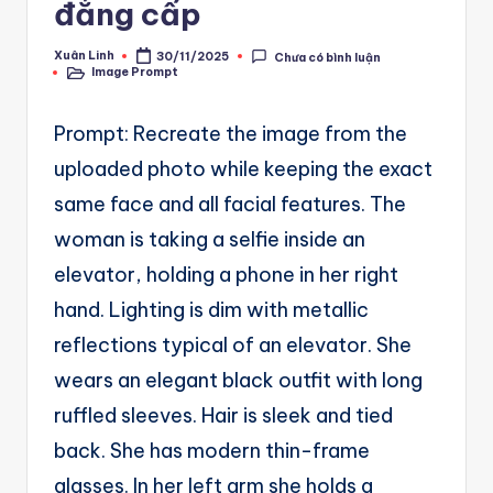
A
đẳng cấp
u
Xuân Linh
30/11/2025
Chưa có bình luận
Posted
t
Image Prompt
by
Posted
in
o
Prompt: Recreate the image from the
m
uploaded photo while keeping the exact
a
same face and all facial features. The
ti
woman is taking a selfie inside an
o
elevator, holding a phone in her right
n
hand. Lighting is dim with metallic
a
reflections typical of an elevator. She
n
wears an elegant black outfit with long
d
ruffled sleeves. Hair is sleek and tied
Ai
back. She has modern thin-frame
A
glasses. In her left arm she holds a