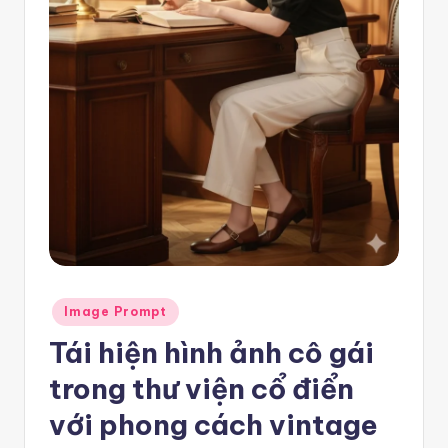
e
m
pl
a
t
e
F
re
e
Posted
Image Prompt
-
in
Tái hiện hình ảnh cô gái
n
trong thư viện cổ điển
8
n
với phong cách vintage