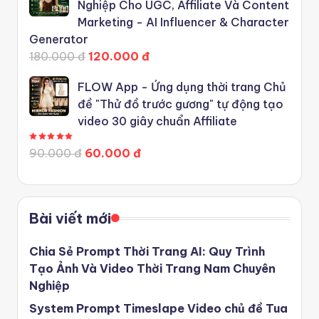
Nghiệp Cho UGC, Affiliate Và Content
Marketing - AI Influencer & Character
Generator
180.000 đ
120.000 đ
FLOW App - Ứng dụng thời trang Chủ
đề "Thử đồ trước gương" tự động tạo
video 30 giây chuẩn Affiliate
Được xếp hạng
5.00
5 sao
90.000 đ
60.000 đ
Bài viết mới
Chia Sẻ Prompt Thời Trang AI: Quy Trình
Tạo Ảnh Và Video Thời Trang Nam Chuyên
Nghiệp
System Prompt Timeslape Video chủ đề Tua