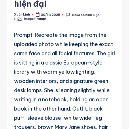
A
hiện đại
u
Xuân Linh
30/11/2025
Chưa có bình luận
Posted
t
Image Prompt
by
Posted
in
o
Prompt: Recreate the image from the
m
uploaded photo while keeping the exact
a
same face and all facial features. The girl
ti
is sitting in a classic European-style
o
library with warm yellow lighting,
n
wooden interiors, and signature green
a
desk lamps. She is leaning slightly while
n
writing in a notebook, holding an open
d
book in the other hand. Outfit: black
Ai
puff-sleeve blouse, white wide-leg
A
trousers, brown Mary Jane shoes, hair