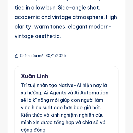
g
tied in a low bun. Side-angle shot,
e
academic and vintage atmosphere. High
n
clarity, warm tones, elegant modern-
ts
vintage aesthetic.
Chỉnh sửa mới 30/11/2025
Xuân Linh
Trí tuệ nhân tạo Native-Ai hiện nay là
xu hướng, Ai Agents và Ai Automation
sẽ là kĩ năng mới giúp con người làm
việc hiệu suất cao hơn bao giờ hết.
Kiến thức và kinh nghiệm nghiên cứu
mình xin được tổng hợp và chia sẻ với
cộng đồng.