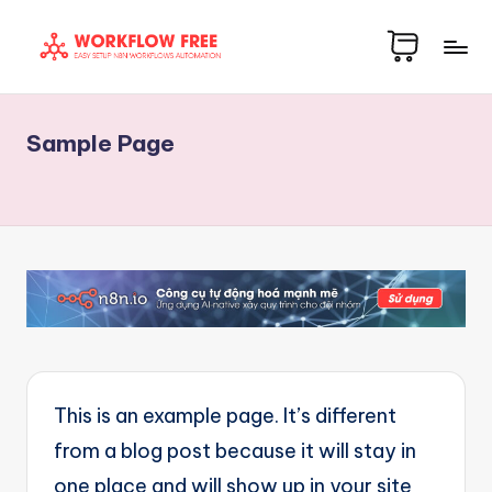
Skip
S
to
Share
content
h
Workflow
Sample Page
Automation
a
Template
re
n8n
W
io
o
Free
r
k
fl
o
This is an example page. It’s different
w
from a blog post because it will stay in
T
one place and will show up in your site