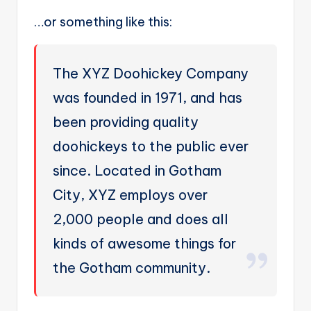
A
…or something like this:
u
t
o
The XYZ Doohickey Company
m
was founded in 1971, and has
a
been providing quality
ti
doohickeys to the public ever
o
since. Located in Gotham
n
City, XYZ employs over
a
2,000 people and does all
n
kinds of awesome things for
d
the Gotham community.
Ai
A