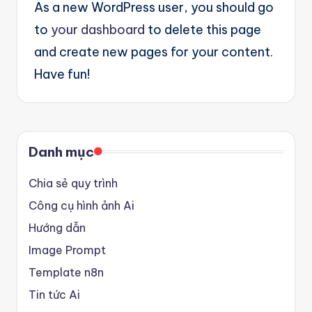
As a new WordPress user, you should go
g
to
your dashboard
to delete this page
e
and create new pages for your content.
n
Have fun!
ts
Danh mục
Chia sẻ quy trình
Công cụ hình ảnh Ai
Hướng dẫn
Image Prompt
Template n8n
Tin tức Ai