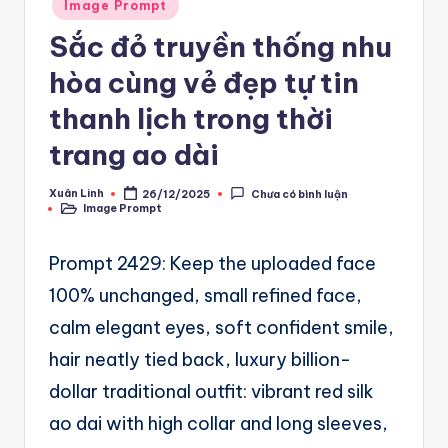
A
Posted
Image Prompt
in
u
Sắc đỏ truyền thống nhu
t
hòa cùng vẻ đẹp tự tin
o
thanh lịch trong thời
m
trang ao dài
a
Xuân Linh
26/12/2025
Chưa có bình luận
ti
Posted
Image Prompt
by
Posted
in
o
Prompt 2429: Keep the uploaded face
n
100% unchanged, small refined face,
a
calm elegant eyes, soft confident smile,
n
hair neatly tied back, luxury billion-
d
dollar traditional outfit: vibrant red silk
Ai
ao dai with high collar and long sleeves,
A