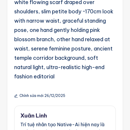
white flowing scarf draped over
g
shoulders, slim petite body ~170cm look
e
with narrow waist, graceful standing
n
pose, one hand gently holding pink
ts
blossom branch, other hand relaxed at
waist, serene feminine posture, ancient
temple corridor background, soft
natural light, ultra-realistic high-end
fashion editorial
Chỉnh sửa mới 26/12/2025
Xuân Linh
Trí tuệ nhân tạo Native-Ai hiện nay là