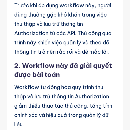
A
Trước khi áp dụng workflow này, người
u
dùng thường gặp khó khăn trong việc
t
thu thập và lưu trữ thông tin
o
Authorization từ các API. Thủ công quá
m
trình này khiến việc quản lý và theo dõi
a
thông tin trở nên rắc rối và dễ mắc lỗi.
ti
2. Workflow này đã giải quyết
o
được bài toán
n
a
Workflow tự động hóa quy trình thu
n
thập và lưu trữ thông tin Authorization,
d
giảm thiểu thao tác thủ công, tăng tính
chính xác và hiệu quả trong quản lý dữ
Ai
liệu.
A