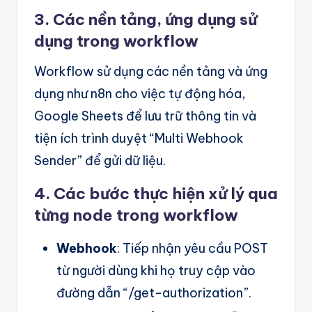
g
3. Các nền tảng, ứng dụng sử
e
dụng trong workflow
n
Workflow sử dụng các nền tảng và ứng
ts
dụng như n8n cho việc tự động hóa,
Google Sheets để lưu trữ thông tin và
tiện ích trình duyệt “Multi Webhook
Sender” để gửi dữ liệu.
4. Các bước thực hiện xử lý qua
từng node trong workflow
Webhook
: Tiếp nhận yêu cầu POST
từ người dùng khi họ truy cập vào
đường dẫn “/get-authorization”.