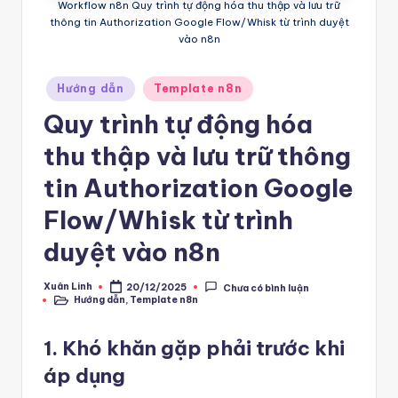
Workflow n8n Quy trình tự động hóa thu thập và lưu trữ
e
thông tin Authorization Google Flow/Whisk từ trình duyệt
vào n8n
m
pl
Posted
Hướng dẫn
Template n8n
in
a
Quy trình tự động hóa
t
thu thập và lưu trữ thông
e
tin Authorization Google
F
Flow/Whisk từ trình
re
duyệt vào n8n
e
-
Xuân Linh
20/12/2025
Chưa có bình luận
Posted
Hướng dẫn
,
Template n8n
by
Posted
n
in
8
1. Khó khăn gặp phải trước khi
n
áp dụng