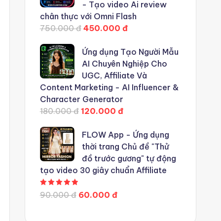
- Tạo video Ai review
chân thực với Omni Flash
750.000 đ
450.000 đ
Ứng dụng Tạo Người Mẫu
AI Chuyên Nghiệp Cho
UGC, Affiliate Và
Content Marketing - AI Influencer &
Character Generator
180.000 đ
120.000 đ
FLOW App - Ứng dụng
thời trang Chủ đề "Thử
đồ trước gương" tự động
tạo video 30 giây chuẩn Affiliate
Được xếp hạng
5.00
5 sao
90.000 đ
60.000 đ