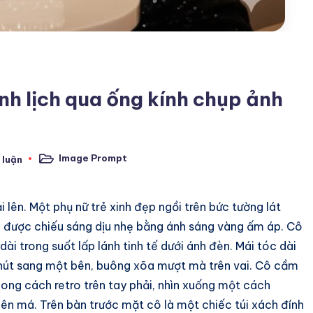
nh lịch qua ống kính chụp ảnh
Image Prompt
 luận
Posted
in
lên. Một phụ nữ trẻ xinh đẹp ngồi trên bức tường lát
, được chiếu sáng dịu nhẹ bằng ánh sáng vàng ấm áp. Cô
i trong suốt lấp lánh tinh tế dưới ánh đèn. Mái tóc dài
hút sang một bên, buông xõa mượt mà trên vai. Cô cầm
ong cách retro trên tay phải, nhìn xuống một cách
 lên má. Trên bàn trước mặt cô là một chiếc túi xách đính