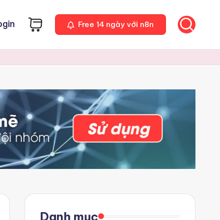
ogin
Free 14 ngày với n8n
Danh mục