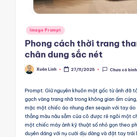
m
a
ti
Posted
Image Prompt
in
Phong cách thời trang tha
o
chân dung sắc nét
n
a
Xuân Linh
27/11/2025
Chưa có bình
Posted
by
n
Prompt: Giữ nguyên khuôn mặt gốc từ ảnh đã tải 
d
gạch vàng trang nhã trong không gian ấm cúng
A
mặc một chiếc áo nhung đen sequin với tay áo dà
thẳng màu nâu sẫm của cô được rẽ ngôi một c
i
một chiếc máy ảnh kỹ thuật số nhỏ gọn theo ph
A
duyên dáng với nụ cười dịu dàng và đặt tay trái