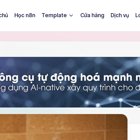
chủ
Học n8n
Template
Cửa hàng
Dịch vụ
L