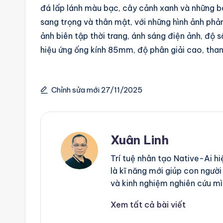
đá lấp lánh màu bạc, cây cảnh xanh và những b
g
sang trọng và thân mật, với những hình ảnh phả
e
ảnh biên tập thời trang, ánh sáng điện ảnh, độ s
hiệu ứng ống kính 85mm, độ phân giải cao, than
n
ts
Chỉnh sửa mới 27/11/2025
Xuân Linh
Trí tuệ nhân tạo Native-Ai h
là kĩ năng mới giúp con người
và kinh nghiệm nghiên cứu mì
Xem tất cả bài viết