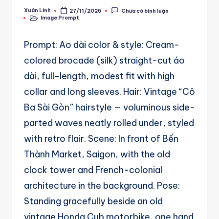
A
Xuân Linh
27/11/2025
Chưa có bình luận
Posted
u
Image Prompt
by
Posted
in
t
Prompt: Ao dài color & style: Cream-
o
colored brocade (silk) straight-cut áo
m
dài, full-length, modest fit with high
a
collar and long sleeves. Hair: Vintage “Cô
ti
Ba Sài Gòn” hairstyle — voluminous side-
o
parted waves neatly rolled under, styled
n
with retro flair. Scene: In front of Bến
a
Thành Market, Saigon, with the old
n
clock tower and French-colonial
d
architecture in the background. Pose:
Ai
Standing gracefully beside an old
A
vintage Honda Cub motorbike, one hand