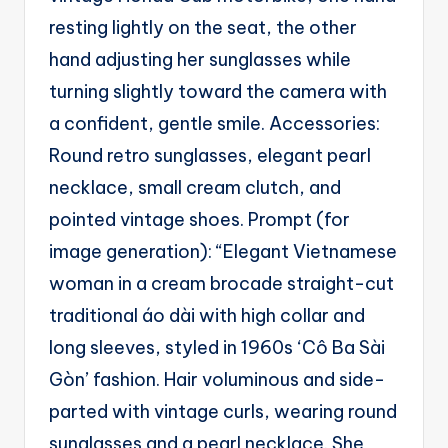
g
resting lightly on the seat, the other
e
hand adjusting her sunglasses while
n
turning slightly toward the camera with
ts
a confident, gentle smile. Accessories:
Round retro sunglasses, elegant pearl
necklace, small cream clutch, and
pointed vintage shoes. Prompt (for
image generation): “Elegant Vietnamese
woman in a cream brocade straight-cut
traditional áo dài with high collar and
long sleeves, styled in 1960s ‘Cô Ba Sài
Gòn’ fashion. Hair voluminous and side-
parted with vintage curls, wearing round
sunglasses and a pearl necklace. She