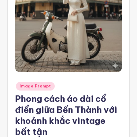
e
m
pl
a
t
e
F
re
Posted
e
Image Prompt
in
Phong cách áo dài cổ
-
n
điển giữa Bến Thành với
8
khoảnh khắc vintage
n
bất tận