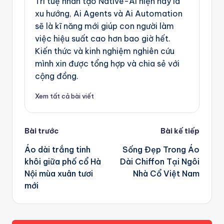
Trí tuệ nhân tạo Native-Ai hiện nay là
xu hướng, Ai Agents và Ai Automation
sẽ là kĩ năng mới giúp con người làm
việc hiệu suất cao hơn bao giờ hết.
Kiến thức và kinh nghiệm nghiên cứu
mình xin được tổng hợp và chia sẻ với
cộng đồng.
Xem tất cả bài viết
Post
Bài trước
Bài kế tiếp
navigation
Áo dài trắng tinh
Sống Đẹp Trong Áo
khôi giữa phố cổ Hà
Dài Chiffon Tại Ngôi
Nội mùa xuân tươi
Nhà Cổ Việt Nam
mới