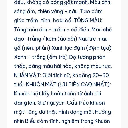
đều, không có bóng gắt mạnh. Màu ánh
sáng ấm, thiên vàng – nâu. Tạo cảm
giác trầm, tĩnh, hoài cổ. TÔNG MÀU:
Tông màu ấm – trầm – cổ điển. Màu chủ
đạo: Trắng / kem (áo dài) Nâu tre, nâu
gỗ (nền, phản) Xanh lục đậm (đệm tựa)
Xanh – trắng (ấm trà) Độ tương phản
thấp, bảng màu hài hòa, không màu rực.
NHÂN VẬT: Giới tính nữ, khoảng 20–30
tuổi. KHUÔN MẶT (ƯU TIÊN CAO NHẤT):
Khuôn mặt lấy hoàn toàn từ ảnh tôi
đăng lên. Giữ nguyên: Cấu trúc khuôn
mặt Tông da thật Hình dạng mắt Hướng
nhìn Biểu cảm tĩnh, nghiêm trang Khuôn