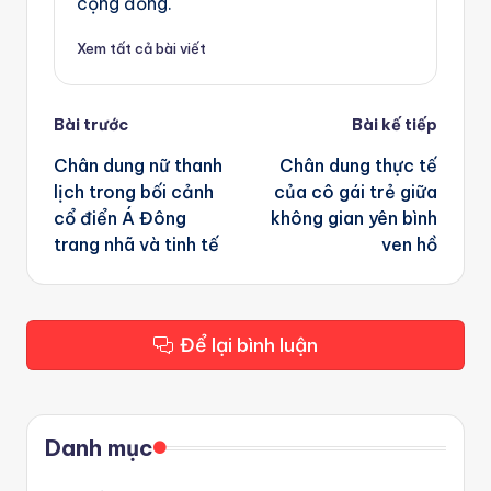
cộng đồng.
Xem tất cả bài viết
Post
Bài trước
Bài kế tiếp
navigation
Chân dung nữ thanh
Chân dung thực tế
lịch trong bối cảnh
của cô gái trẻ giữa
cổ điển Á Đông
không gian yên bình
trang nhã và tinh tế
ven hồ
Để lại bình luận
Danh mục