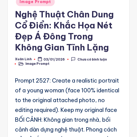
A
Posted
Image Prompt
in
u
Nghệ Thuật Chân Dung
t
Cổ Điển: Khắc Họa Nét
o
Đẹp Á Đông Trong
m
Không Gian Tĩnh Lặng
a
Xuân Linh
03/01/2026
Chưa có bình luận
ti
Posted
Image Prompt
by
Posted
in
o
Prompt 2527: Create a realistic portrait
n
of a young woman (face 100% identical
a
to the original attached photo, no
n
editing required). Keep my original face
d
BỐI CẢNH: Không gian trong nhà, bối
Ai
cảnh dàn dựng nghệ thuật. Phong cách
A