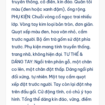
truyền thống, cổ điển, kín đáo. Quần tối
màu (đen hoặc xanh đậm), ống rộng.
PHỤ KIỆN: Chuỗi vòng cổ ngọc trai nhiều
lớp. Vòng tay kim loại bản tròn, đơn giản.
Quạt xếp màu đen, hoa văn nhỏ, cầm
trước người. Bộ ấm trà gốm sứ đặt phía
trước. Phụ kiện mang tính truyền thống,
trang nhã, không hiện đại. TƯ THẾ &
DÁNG TAY: Ngồi trên phản gỗ, một chân
co lên, một chân đặt thấp. Dáng ngồi phi
đối xứng, tự nhiên. Một tay cầm quạt
xếp đặt trước người. Tay còn lại đặt nhẹ
trên đầu gối. Cử động tĩnh, có chủ ý tạo
hình. Tổng thể dáng kín đáo, vững, điềm