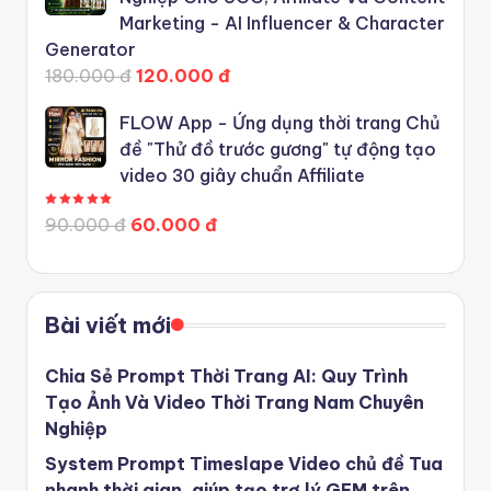
Marketing - AI Influencer & Character
Generator
180.000 đ
120.000 đ
FLOW App - Ứng dụng thời trang Chủ
đề "Thử đồ trước gương" tự động tạo
video 30 giây chuẩn Affiliate
Được xếp hạng
5.00
5 sao
90.000 đ
60.000 đ
Bài viết mới
Chia Sẻ Prompt Thời Trang AI: Quy Trình
Tạo Ảnh Và Video Thời Trang Nam Chuyên
Nghiệp
System Prompt Timeslape Video chủ đề Tua
nhanh thời gian, giúp tạo trợ lý GEM trên