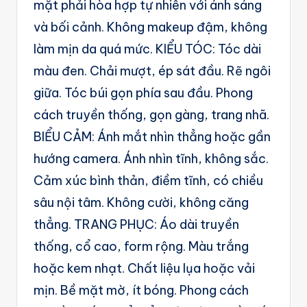
mặt phải hòa hợp tự nhiên với ánh sáng
và bối cảnh. Không makeup đậm, không
làm mịn da quá mức. KIỂU TÓC: Tóc dài
màu đen. Chải mượt, ép sát đầu. Rẽ ngôi
giữa. Tóc búi gọn phía sau đầu. Phong
cách truyền thống, gọn gàng, trang nhã.
BIỂU CẢM: Ánh mắt nhìn thẳng hoặc gần
hướng camera. Ánh nhìn tĩnh, không sắc.
Cảm xúc bình thản, điềm tĩnh, có chiều
sâu nội tâm. Không cười, không căng
thẳng. TRANG PHỤC: Áo dài truyền
thống, cổ cao, form rộng. Màu trắng
hoặc kem nhạt. Chất liệu lụa hoặc vải
mịn. Bề mặt mờ, ít bóng. Phong cách