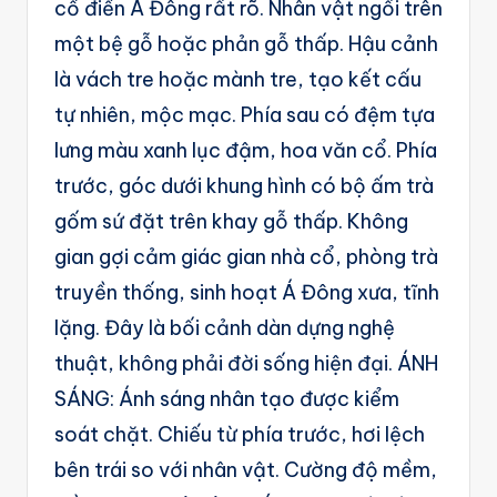
cổ điển Á Đông rất rõ. Nhân vật ngồi trên
g
một bệ gỗ hoặc phản gỗ thấp. Hậu cảnh
e
là vách tre hoặc mành tre, tạo kết cấu
n
tự nhiên, mộc mạc. Phía sau có đệm tựa
ts
lưng màu xanh lục đậm, hoa văn cổ. Phía
trước, góc dưới khung hình có bộ ấm trà
gốm sứ đặt trên khay gỗ thấp. Không
gian gợi cảm giác gian nhà cổ, phòng trà
truyền thống, sinh hoạt Á Đông xưa, tĩnh
lặng. Đây là bối cảnh dàn dựng nghệ
thuật, không phải đời sống hiện đại. ÁNH
SÁNG: Ánh sáng nhân tạo được kiểm
soát chặt. Chiếu từ phía trước, hơi lệch
bên trái so với nhân vật. Cường độ mềm,