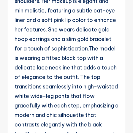
shoulders. Her makeup is elegant and
g
minimalistic, featuring a subtle cat-eye
e
liner and a soft pink lip color to enhance
n
her features. She wears delicate gold
ts
hoop earrings and a slim gold bracelet
for a touch of sophistication.The model
is wearing a fitted black top with a
delicate lace neckline that adds a touch
of elegance to the outfit. The top
transitions seamlessly into high-waisted
white wide-leg pants that flow
gracefully with each step, emphasizing a
modern and chic silhouette that
contrasts elegantly with the black