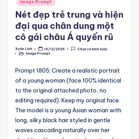
A
Posted
Image Prompt
in
u
Nét đẹp trẻ trung và hiện
t
đại qua chân dung một
o
cô gái châu Á quyến rũ
m
Xuân Linh
19/12/2025
Chưa có bình luận
a
Posted
Image Prompt
by
Posted
in
ti
Prompt 1805: Create a realistic portrait
o
of a young woman (face 100% identical
n
to the original attached photo, no
a
editing required). Keep my original face.
n
The model is a young Asian woman with
d
long, silky black hair styled in gentle
Ai
waves cascading naturally over her
A