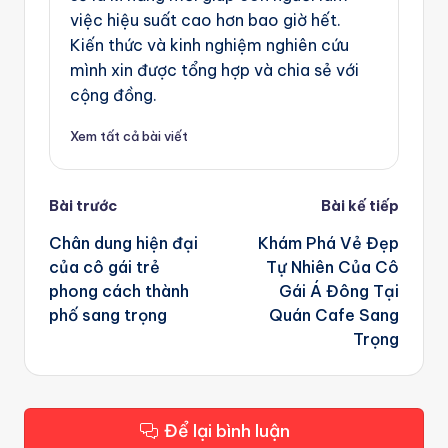
việc hiệu suất cao hơn bao giờ hết.
Kiến thức và kinh nghiệm nghiên cứu
mình xin được tổng hợp và chia sẻ với
cộng đồng.
Xem tất cả bài viết
Post
Bài trước
Bài kế tiếp
navigation
Chân dung hiện đại
Khám Phá Vẻ Đẹp
của cô gái trẻ
Tự Nhiên Của Cô
phong cách thành
Gái Á Đông Tại
phố sang trọng
Quán Cafe Sang
Trọng
Để lại bình luận