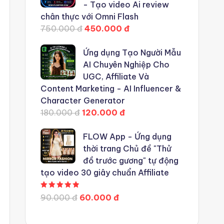
- Tạo video Ai review
chân thực với Omni Flash
750.000 đ
450.000 đ
Ứng dụng Tạo Người Mẫu
AI Chuyên Nghiệp Cho
UGC, Affiliate Và
Content Marketing - AI Influencer &
Character Generator
180.000 đ
120.000 đ
FLOW App - Ứng dụng
thời trang Chủ đề "Thử
đồ trước gương" tự động
tạo video 30 giây chuẩn Affiliate
Được xếp hạng
5.00
5 sao
90.000 đ
60.000 đ