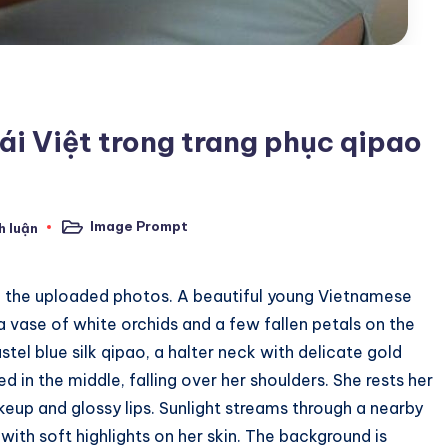
ái Việt trong trang phục qipao
Image Prompt
h luận
Posted
in
m the uploaded photos. A beautiful young Vietnamese
 vase of white orchids and a few fallen petals on the
tel blue silk qipao, a halter neck with delicate gold
ed in the middle, falling over her shoulders. She rests her
akeup and glossy lips. Sunlight streams through a nearby
th soft highlights on her skin. The background is