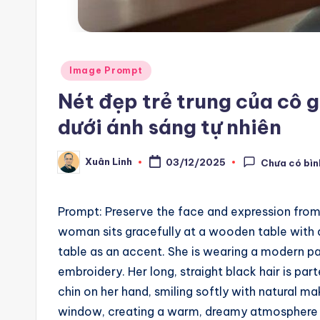
m
a
ti
Posted
Image Prompt
in
Nét đẹp trẻ trung của cô g
o
dưới ánh sáng tự nhiên
n
a
Xuân Linh
03/12/2025
Chưa có bìn
Posted
by
n
Prompt: Preserve the face and expression fro
d
woman sits gracefully at a wooden table with a
A
table as an accent. She is wearing a modern pas
embroidery. Her long, straight black hair is part
i
chin on her hand, smiling softly with natural m
A
window, creating a warm, dreamy atmosphere wi