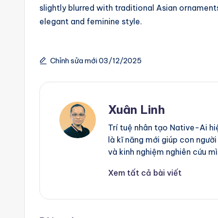
slightly blurred with traditional Asian ornaments
g
elegant and feminine style.
e
n
Chỉnh sửa mới 03/12/2025
ts
Xuân Linh
Trí tuệ nhân tạo Native-Ai h
là kĩ năng mới giúp con người
và kinh nghiệm nghiên cứu mì
Xem tất cả bài viết