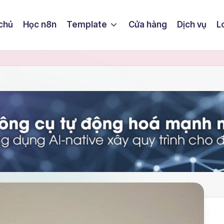
chủ
Học n8n
Template
Cửa hàng
Dịch vụ
L