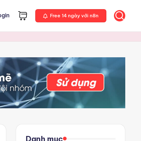
ogin
Free 14 ngày với n8n
Danh mục