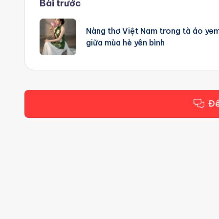
Post
Bài trước
navigation
Nàng thơ Việt Nam trong tà áo ye
giữa mùa hè yên bình
Để