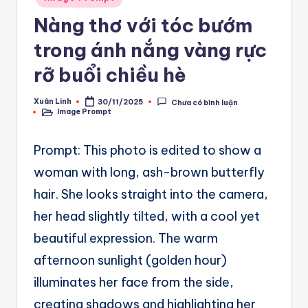
A
in
Nàng thơ với tóc bướm
u
trong ánh nắng vàng rực
t
o
rỡ buổi chiều hè
m
Xuân Linh
30/11/2025
Chưa có bình luận
Posted
a
Image Prompt
by
Posted
in
ti
Prompt: This photo is edited to show a
o
woman with long, ash-brown butterfly
n
hair. She looks straight into the camera,
a
her head slightly tilted, with a cool yet
n
beautiful expression. The warm
d
afternoon sunlight (golden hour)
Ai
illuminates her face from the side,
A
creating shadows and highlighting her