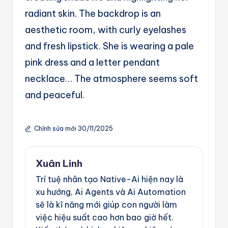
g
radiant skin. The backdrop is an
e
aesthetic room, with curly eyelashes
n
and fresh lipstick. She is wearing a pale
ts
pink dress and a letter pendant
necklace… The atmosphere seems soft
and peaceful.
Chỉnh sửa mới 30/11/2025
Xuân Linh
Trí tuệ nhân tạo Native-Ai hiện nay là
xu hướng, Ai Agents và Ai Automation
sẽ là kĩ năng mới giúp con người làm
việc hiệu suất cao hơn bao giờ hết.