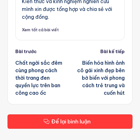
Kiến thức và kinh nghiệm nghiên cứu
mình xin được tổng hợp và chia sẻ với
cộng đồng.
Xem tất cả bài viết
Post
Bài trước
Bài kế tiếp
navigation
Chất ngời sắc đêm
Biến hóa hình ảnh
cùng phong cách
cô gái xinh đẹp bên
thời trang đen
bờ biển với phong
quyền lực trên ban
cách trẻ trung và
công cao ốc
cuốn hút
Để lại bình luận