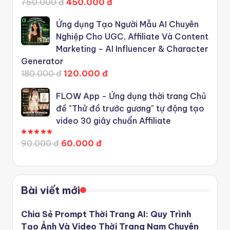
750.000 đ
450.000 đ
Ứng dụng Tạo Người Mẫu AI Chuyên
Nghiệp Cho UGC, Affiliate Và Content
Marketing - AI Influencer & Character
Generator
180.000 đ
120.000 đ
FLOW App - Ứng dụng thời trang Chủ
đề "Thử đồ trước gương" tự động tạo
video 30 giây chuẩn Affiliate
Được xếp hạng
5.00
5 sao
90.000 đ
60.000 đ
Bài viết mới
Chia Sẻ Prompt Thời Trang AI: Quy Trình
Tạo Ảnh Và Video Thời Trang Nam Chuyên