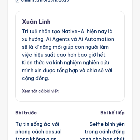
Chỉnh sửa mới 29/11/2025
Xuân Linh
Trí tuệ nhân tạo Native-Ai hiện nay là
xu hướng, Ai Agents và Ai Automation
sẽ là kĩ năng mới giúp con người làm
việc hiệu suất cao hơn bao giờ hết.
Kiến thức và kinh nghiệm nghiên cứu
mình xin được tổng hợp và chia sẻ với
cộng đồng.
Xem tất cả bài viết
Post
Bài trước
Bài kế tiếp
navigation
Tự tin sống ảo với
Selfie bình yên
phong cách casual
trong cánh đồng
trong không gian
xanh cho bạn chút