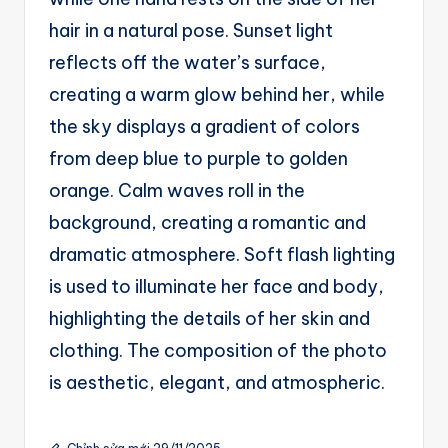
g
hair in a natural pose. Sunset light
e
reflects off the water’s surface,
n
creating a warm glow behind her, while
ts
the sky displays a gradient of colors
from deep blue to purple to golden
orange. Calm waves roll in the
background, creating a romantic and
dramatic atmosphere. Soft flash lighting
is used to illuminate her face and body,
highlighting the details of her skin and
clothing. The composition of the photo
is aesthetic, elegant, and atmospheric.