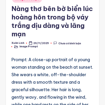
A
in
Nàng thơ bên bờ biển lúc
u
hoàng hôn trong bộ váy
t
o
trắng dịu dàng và lãng
m
mạn
a
Xuân Linh
29/11/2025
Chưa có bình luận
Posted
ti
Image Prompt
by
Posted
in
o
Prompt: A close-up portrait of a young
n
woman standing on the beach at sunset.
a
She wears a white, off-the-shoulder
n
dress with a smooth texture and a
d
graceful silhouette. Her hair is long,
Ai
gently wavy, and flowing in the wind,
A
while one hand rests on the side of her