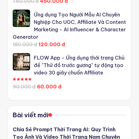
750.000 đ
450.000 đ
Ứng dụng Tạo Người Mẫu AI Chuyên
Nghiệp Cho UGC, Affiliate Và Content
Marketing - AI Influencer & Character
Generator
180.000 đ
120.000 đ
FLOW App - Ứng dụng thời trang Chủ
đề "Thử đồ trước gương" tự động tạo
video 30 giây chuẩn Affiliate
Được xếp hạng
5.00
5 sao
90.000 đ
60.000 đ
Bài viết mới
Chia Sẻ Prompt Thời Trang AI: Quy Trình
Tạo Ảnh Và Video Thời Trang Nam Chuyên