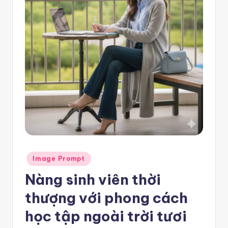
e
m
pl
a
t
e
F
re
e
Posted
Image Prompt
-
in
Nàng sinh viên thời
n
thượng với phong cách
8
n
học tập ngoài trời tươi