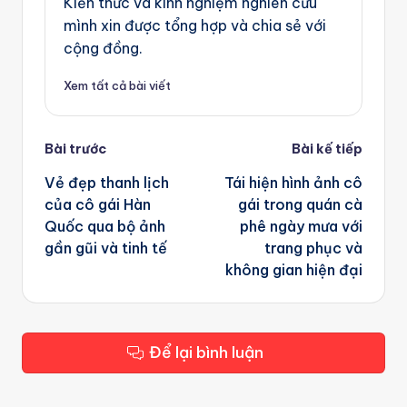
Kiến thức và kinh nghiệm nghiên cứu
mình xin được tổng hợp và chia sẻ với
cộng đồng.
Xem tất cả bài viết
Post
Bài trước
Bài kế tiếp
navigation
Vẻ đẹp thanh lịch
Tái hiện hình ảnh cô
của cô gái Hàn
gái trong quán cà
Quốc qua bộ ảnh
phê ngày mưa với
gần gũi và tinh tế
trang phục và
không gian hiện đại
Để lại bình luận