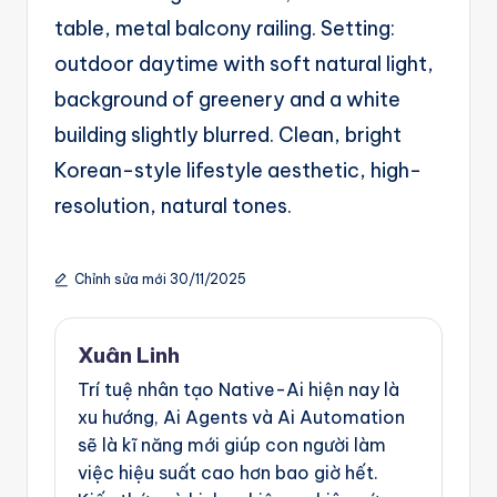
g
table, metal balcony railing. Setting:
e
outdoor daytime with soft natural light,
n
background of greenery and a white
ts
building slightly blurred. Clean, bright
Korean-style lifestyle aesthetic, high-
resolution, natural tones.
Chỉnh sửa mới 30/11/2025
Xuân Linh
Trí tuệ nhân tạo Native-Ai hiện nay là
xu hướng, Ai Agents và Ai Automation
sẽ là kĩ năng mới giúp con người làm
việc hiệu suất cao hơn bao giờ hết.