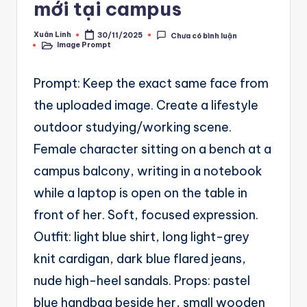
A
mới tại campus
u
Xuân Linh
30/11/2025
Chưa có bình luận
Posted
t
Image Prompt
by
Posted
in
o
Prompt: Keep the exact same face from
m
the uploaded image. Create a lifestyle
a
outdoor studying/working scene.
ti
Female character sitting on a bench at a
o
campus balcony, writing in a notebook
n
while a laptop is open on the table in
a
front of her. Soft, focused expression.
n
Outfit: light blue shirt, long light-grey
d
knit cardigan, dark blue flared jeans,
Ai
nude high-heel sandals. Props: pastel
A
blue handbag beside her, small wooden