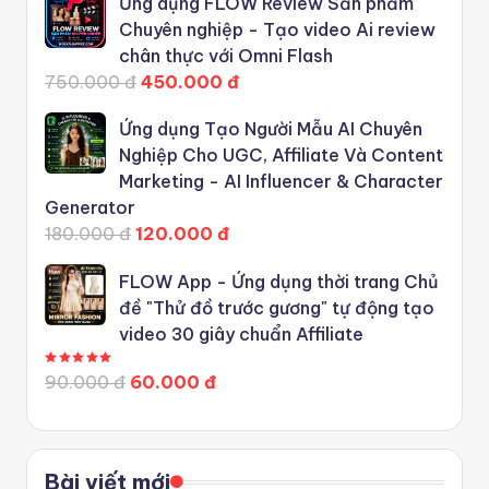
Ứng dụng FLOW Review Sản phẩm
Chuyên nghiệp - Tạo video Ai review
chân thực với Omni Flash
750.000 đ
450.000 đ
Ứng dụng Tạo Người Mẫu AI Chuyên
Nghiệp Cho UGC, Affiliate Và Content
Marketing - AI Influencer & Character
Generator
180.000 đ
120.000 đ
FLOW App - Ứng dụng thời trang Chủ
đề "Thử đồ trước gương" tự động tạo
video 30 giây chuẩn Affiliate
Được xếp hạng
5.00
5 sao
90.000 đ
60.000 đ
Bài viết mới