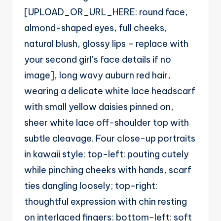
A
[UPLOAD_OR_URL_HERE: round face,
u
almond-shaped eyes, full cheeks,
t
natural blush, glossy lips – replace with
o
your second girl’s face details if no
m
image], long wavy auburn red hair,
a
wearing a delicate white lace headscarf
ti
with small yellow daisies pinned on,
o
sheer white lace off-shoulder top with
n
subtle cleavage. Four close-up portraits
a
in kawaii style: top-left: pouting cutely
n
while pinching cheeks with hands, scarf
d
ties dangling loosely; top-right:
Ai
thoughtful expression with chin resting
A
on interlaced fingers; bottom-left: soft