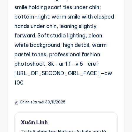
g
smile holding scarf ties under chin;
e
bottom-right: warm smile with clasped
n
hands under chin, leaning slightly
ts
forward. Soft studio lighting, clean
white background, high detail, warm
pastel tones, professional fashion
photoshoot, 8k –ar 1:1 –v 6 –cref
[URL_OF_SECOND_GIRL_FACE] –cw
100
Chỉnh sửa mới 30/11/2025
Xuân Linh
Trí tuệ nhân tạo Native-Ai hiện nay là