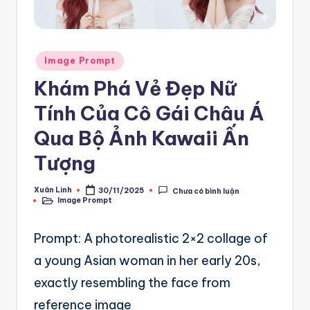
e
m
Posted
pl
Image Prompt
in
a
Khám Phá Vẻ Đẹp Nữ
t
Tính Của Cô Gái Châu Á
e
Qua Bộ Ảnh Kawaii Ấn
F
Tượng
re
Xuân Linh
30/11/2025
Chưa có bình luận
Posted
e
Image Prompt
by
Posted
in
-
Prompt: A photorealistic 2×2 collage of
n
a young Asian woman in her early 20s,
8
exactly resembling the face from
n
reference image