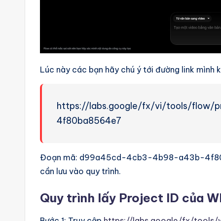
Lúc này các bạn hãy chú ý tới đường link mình 
https://labs.google/fx/vi/tools/fl
4f80ba8564e7
Đoạn mã: d99a45cd-4cb3-4b98-a43b-4f80ba
cần lưu vào quy trình.
Quy trình lấy Project ID của 
Bước 1: Truy cập
https://labs.google/fx/tools/