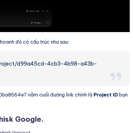
khoanh đỏ có cấu trúc như sau:
ow/project/d99a45cd-4cb3-4b98-a43b-
8564e7 nằm cuối đường link chính là
Project ID
bạn
Whisk Google.
whisk/project