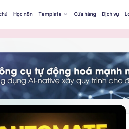
chủ
Học n8n
Template
Cửa hàng
Dịch vụ
L