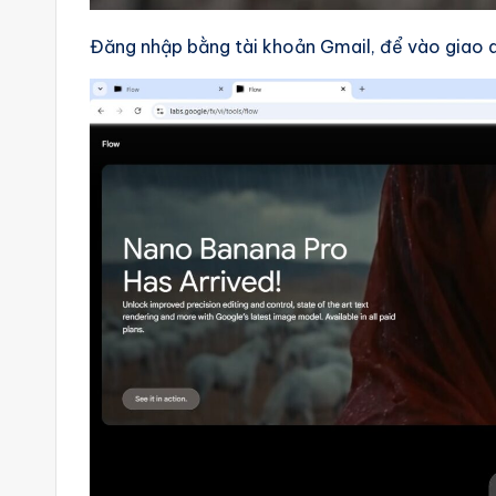
g
Đăng nhập bằng tài khoản Gmail, để vào giao d
e
n
ts