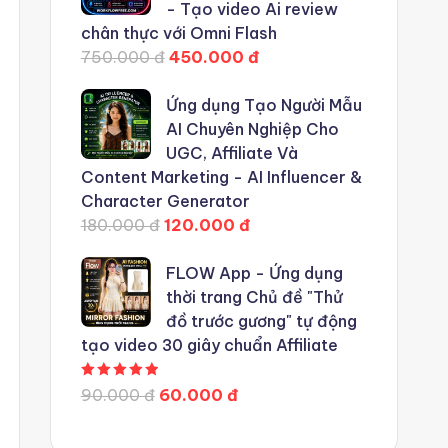
- Tạo video Ai review
chân thực với Omni Flash
750.000 đ
450.000 đ
Ứng dụng Tạo Người Mẫu
AI Chuyên Nghiệp Cho
UGC, Affiliate Và
Content Marketing - AI Influencer &
Character Generator
180.000 đ
120.000 đ
FLOW App - Ứng dụng
thời trang Chủ đề "Thử
đồ trước gương" tự động
tạo video 30 giây chuẩn Affiliate
Được xếp hạng
5.00
5 sao
90.000 đ
60.000 đ