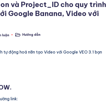
on và Project_ID cho quy trình
ới Google Banana, Video với
Hướng dẫn
h luận
Posted
in
ình tự động hoá n8n tạo Video với Google VEO 3.1 bạn
LOW.
ờng link: