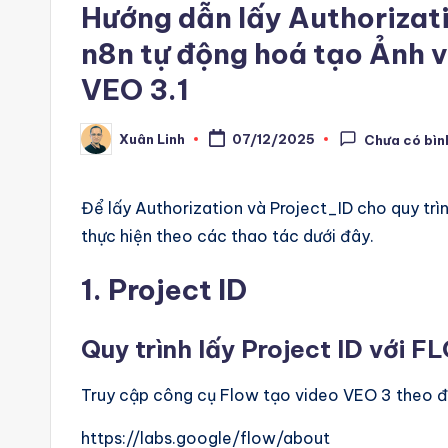
r
Hướng dẫn lấy Authorizati
e
n8n tự động hoá tạo Ảnh v
e
VEO 3.1
-
Xuân Linh
07/12/2025
Chưa có bìn
Posted
by
n
8
Để lấy Authorization và Project_ID cho quy tr
thực hiện theo các thao tác dưới đây.
n
1. Project ID
A
u
Quy trình lấy Project ID với F
t
Truy cập công cụ Flow tạo video VEO 3 theo đư
o
https://labs.google/flow/about