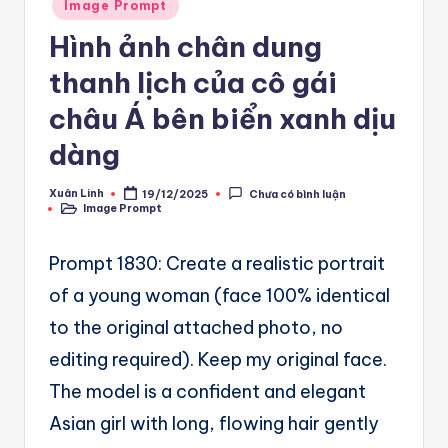
A
Posted
Image Prompt
in
u
Hình ảnh chân dung
t
thanh lịch của cô gái
o
châu Á bên biển xanh dịu
m
dàng
a
Xuân Linh
19/12/2025
Chưa có bình luận
ti
Posted
Image Prompt
by
Posted
in
o
Prompt 1830: Create a realistic portrait
n
of a young woman (face 100% identical
a
to the original attached photo, no
n
editing required). Keep my original face.
d
The model is a confident and elegant
Ai
Asian girl with long, flowing hair gently
A