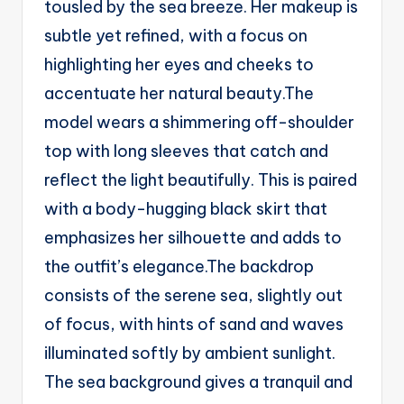
tousled by the sea breeze. Her makeup is
g
subtle yet refined, with a focus on
e
highlighting her eyes and cheeks to
n
accentuate her natural beauty.The
ts
model wears a shimmering off-shoulder
top with long sleeves that catch and
reflect the light beautifully. This is paired
with a body-hugging black skirt that
emphasizes her silhouette and adds to
the outfit’s elegance.The backdrop
consists of the serene sea, slightly out
of focus, with hints of sand and waves
illuminated softly by ambient sunlight.
The sea background gives a tranquil and