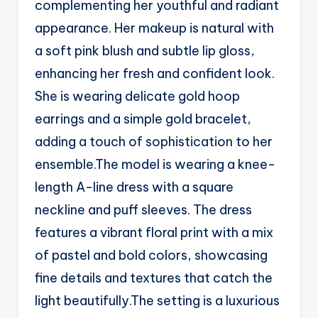
complementing her youthful and radiant
g
appearance. Her makeup is natural with
e
a soft pink blush and subtle lip gloss,
n
enhancing her fresh and confident look.
ts
She is wearing delicate gold hoop
earrings and a simple gold bracelet,
adding a touch of sophistication to her
ensemble.The model is wearing a knee-
length A-line dress with a square
neckline and puff sleeves. The dress
features a vibrant floral print with a mix
of pastel and bold colors, showcasing
fine details and textures that catch the
light beautifully.The setting is a luxurious