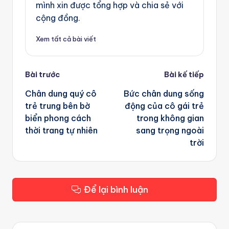
mình xin được tổng hợp và chia sẻ với
cộng đồng.
Xem tất cả bài viết
Post
Bài trước
Bài kế tiếp
navigation
Chân dung quý cô
Bức chân dung sống
trẻ trung bên bờ
động của cô gái trẻ
biển phong cách
trong không gian
thời trang tự nhiên
sang trọng ngoài
trời
Để lại bình luận