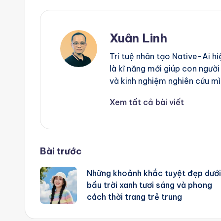
g
e
Xuân Linh
n
Trí tuệ nhân tạo Native-Ai h
là kĩ năng mới giúp con người
ts
và kinh nghiệm nghiên cứu mì
Xem tất cả bài viết
Post
Bài trước
Những khoảnh khắc tuyệt đẹp dưới
navigation
bầu trời xanh tươi sáng và phong
cách thời trang trẻ trung