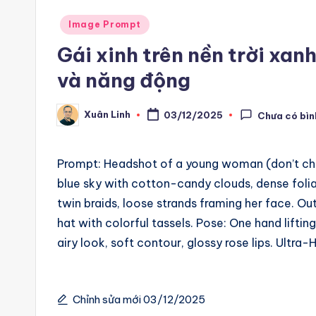
m
Posted
Image Prompt
a
in
Gái xinh trên nền trời xan
ti
và năng động
o
Xuân Linh
03/12/2025
Chưa có bìn
Posted
n
by
a
Prompt: Headshot of a young woman (don’t cha
blue sky with cotton-candy clouds, dense folia
n
twin braids, loose strands framing her face. Ou
d
hat with colorful tassels. Pose: One hand liftin
airy look, soft contour, glossy rose lips. Ultra-H
A
i
Chỉnh sửa mới 03/12/2025
A