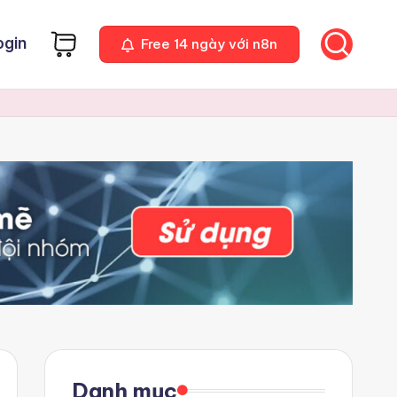
ogin
Free 14 ngày với n8n
Danh mục