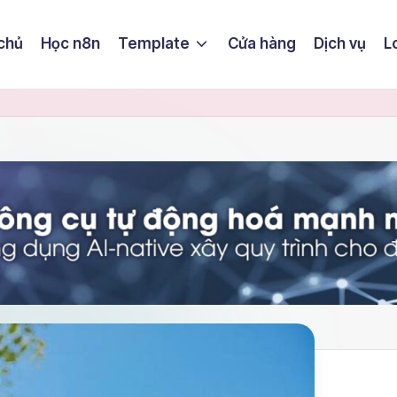
chủ
Học n8n
Template
Cửa hàng
Dịch vụ
L