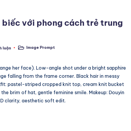
h biếc với phong cách trẻ trung
Image Prompt
h luận
Posted
in
nge her face). Low-angle shot under a bright sapphire
ge falling from the frame corner. Black hair in messy
tfit: pastel-striped cropped knit top, cream knit bucket
g the brim of hat, gentle feminine smile. Makeup: Douyin
D clarity, aesthetic soft edit.