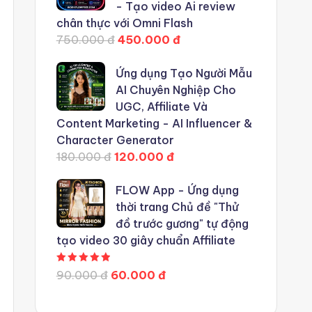
- Tạo video Ai review
chân thực với Omni Flash
750.000 đ
450.000 đ
Ứng dụng Tạo Người Mẫu
AI Chuyên Nghiệp Cho
UGC, Affiliate Và
Content Marketing - AI Influencer &
Character Generator
180.000 đ
120.000 đ
FLOW App - Ứng dụng
thời trang Chủ đề "Thử
đồ trước gương" tự động
tạo video 30 giây chuẩn Affiliate
Được xếp hạng
5.00
5 sao
90.000 đ
60.000 đ