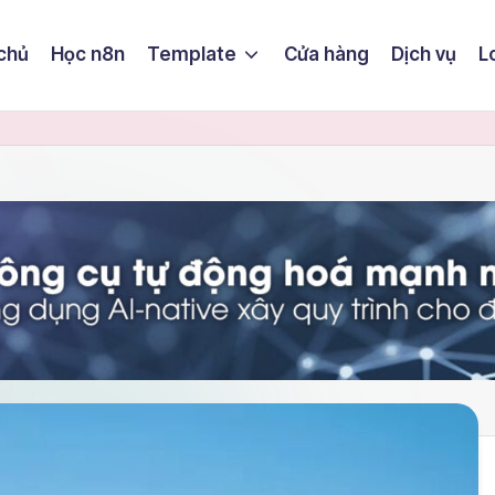
chủ
Học n8n
Template
Cửa hàng
Dịch vụ
L