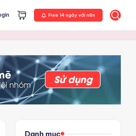
ogin
Free 14 ngày với n8n
Danh mục