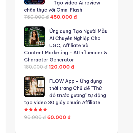
- Tạo video Ai review
chân thực với Omni Flash
750.000 đ
450.000 đ
Ứng dụng Tạo Người Mẫu
AI Chuyên Nghiệp Cho
UGC, Affiliate Và
Content Marketing - AI Influencer &
Character Generator
180.000 đ
120.000 đ
FLOW App - Ứng dụng
thời trang Chủ đề "Thử
đồ trước gương" tự động
tạo video 30 giây chuẩn Affiliate
Được xếp hạng
5.00
5 sao
90.000 đ
60.000 đ