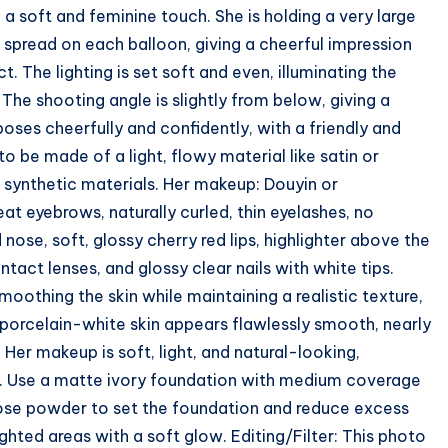
 a soft and feminine touch. She is holding a very large
n spread on each balloon, giving a cheerful impression
 The lighting is set soft and even, illuminating the
The shooting angle is slightly from below, giving a
ses cheerfully and confidently, with a friendly and
o be made of a light, flowy material like satin or
 synthetic materials. Her makeup: Douyin or
at eyebrows, naturally curled, thin eyelashes, no
 nose, soft, glossy cherry red lips, highlighter above the
ntact lenses, and glossy clear nails with white tips.
oothing the skin while maintaining a realistic texture,
 porcelain-white skin appears flawlessly smooth, nearly
e. Her makeup is soft, light, and natural-looking,
vy. Use a matte ivory foundation with medium coverage
oose powder to set the foundation and reduce excess
lighted areas with a soft glow. Editing/Filter: This photo