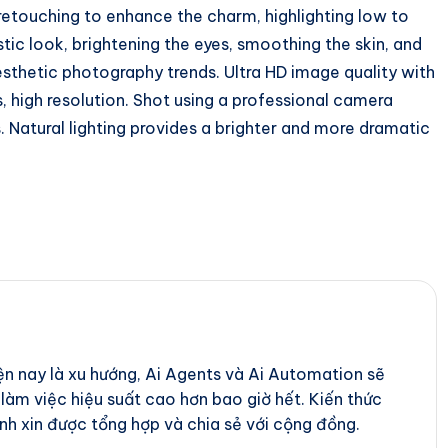
e retouching to enhance the charm, highlighting low to
stic look, brightening the eyes, smoothing the skin, and
esthetic photography trends. Ultra HD image quality with
rs, high resolution. Shot using a professional camera
s. Natural lighting provides a brighter and more dramatic
iện nay là xu hướng, Ai Agents và Ai Automation sẽ
 làm việc hiệu suất cao hơn bao giờ hết. Kiến thức
nh xin được tổng hợp và chia sẻ với cộng đồng.