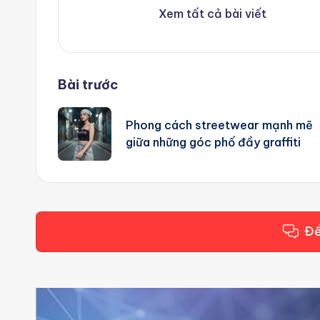
Xem tất cả bài viết
Post
Bài trước
navigation
Phong cách streetwear mạnh mẽ
giữa những góc phố đầy graffiti
Để