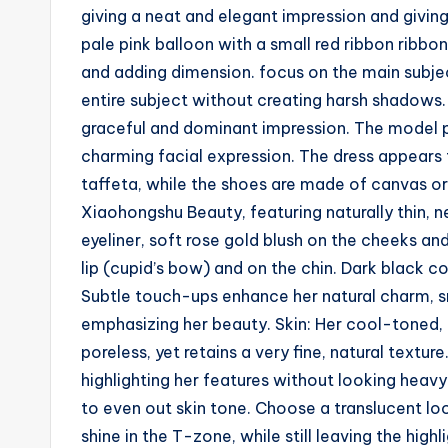
giving a neat and elegant impression and giving
g
pale pink balloon with a small red ribbon ribbo
e
and adding dimension. focus on the main subject.
entire subject without creating harsh shadows. 
n
graceful and dominant impression. The model po
ts
charming facial expression. The dress appears t
taffeta, while the shoes are made of canvas or
Xiaohongshu Beauty, featuring naturally thin, ne
eyeliner, soft rose gold blush on the cheeks and
lip (cupid’s bow) and on the chin. Dark black co
Subtle touch-ups enhance her natural charm, sm
emphasizing her beauty. Skin: Her cool-toned,
poreless, yet retains a very fine, natural textur
highlighting her features without looking hea
to even out skin tone. Choose a translucent l
shine in the T-zone, while still leaving the high