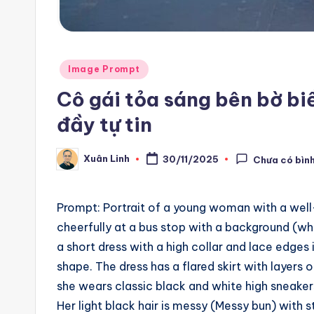
m
a
ti
Posted
Image Prompt
in
Cô gái tỏa sáng bên bờ bi
o
đầy tự tin
n
a
Xuân Linh
30/11/2025
Chưa có bình
Posted
by
n
Prompt: Portrait of a young woman with a wel
d
cheerfully at a bus stop with a background (wh
A
a short dress with a high collar and lace edges
shape. The dress has a flared skirt with layers 
i
she wears classic black and white high sneaker
A
Her light black hair is messy (Messy bun) with st