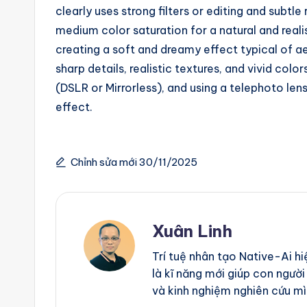
clearly uses strong filters or editing and subtl
medium color saturation for a natural and reali
creating a soft and dreamy effect typical of a
sharp details, realistic textures, and vivid colo
(DSLR or Mirrorless), and using a telephoto len
effect.
Chỉnh sửa mới 30/11/2025
Xuân Linh
Trí tuệ nhân tạo Native-Ai h
là kĩ năng mới giúp con người
và kinh nghiệm nghiên cứu mì