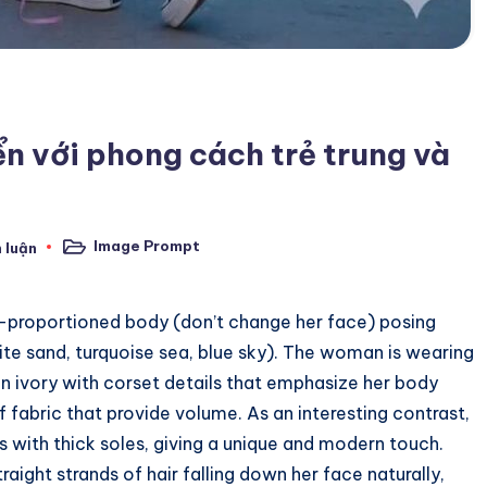
ển với phong cách trẻ trung và
Image Prompt
 luận
Posted
in
l-proportioned body (don’t change her face) posing
ite sand, turquoise sea, blue sky). The woman is wearing
 in ivory with corset details that emphasize her body
of fabric that provide volume. As an interesting contrast,
s with thick soles, giving a unique and modern touch.
raight strands of hair falling down her face naturally,