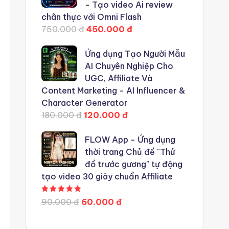
- Tạo video Ai review
chân thực với Omni Flash
750.000 đ
450.000 đ
Ứng dụng Tạo Người Mẫu
AI Chuyên Nghiệp Cho
UGC, Affiliate Và
Content Marketing - AI Influencer &
Character Generator
180.000 đ
120.000 đ
FLOW App - Ứng dụng
thời trang Chủ đề "Thử
đồ trước gương" tự động
tạo video 30 giây chuẩn Affiliate
Được xếp hạng
5.00
5 sao
90.000 đ
60.000 đ