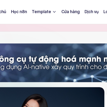
chủ
Học n8n
Template
Cửa hàng
Dịch vụ
L