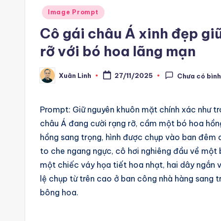
r
Posted
Image Prompt
e
in
Cô gái châu Á xinh đẹp gi
e
rỡ với bó hoa lãng mạn
-
Xuân Linh
27/11/2025
Chưa có bình
Posted
n
by
8
Prompt: Giữ nguyên khuôn mặt chính xác như tr
n
châu Á đang cười rạng rỡ, cầm một bó hoa hồn
hồng sang trọng, hình được chụp vào ban đêm d
A
to che ngang ngực, cô hơi nghiêng đầu về một
u
một chiếc váy họa tiết hoa nhạt, hai dây ngắn 
lệ chụp từ trên cao ở ban công nhà hàng sang t
t
bông hoa.
o