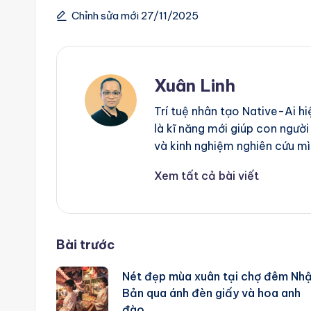
m
Chỉnh sửa mới 27/11/2025
a
ti
Xuân Linh
o
Trí tuệ nhân tạo Native-Ai h
n
là kĩ năng mới giúp con người
và kinh nghiệm nghiên cứu mì
a
Xem tất cả bài viết
n
d
A
Post
Bài trước
i
Nét đẹp mùa xuân tại chợ đêm Nh
navigation
Bản qua ánh đèn giấy và hoa anh
A
đào