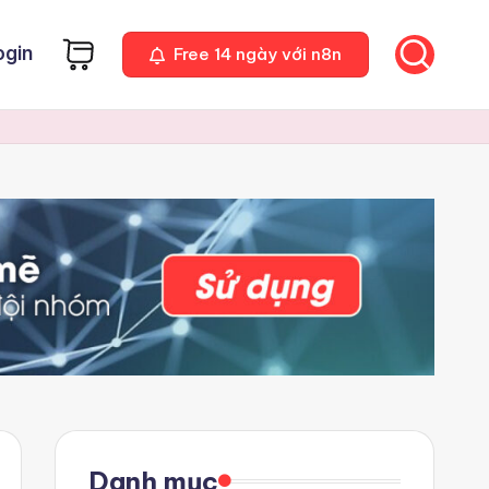
ogin
Free 14 ngày với n8n
Danh mục