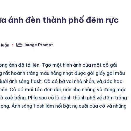
ữa ánh đèn thành phố đêm rực
Image Prompt
 luận
Posted
in
ong ảnh đã tải lên. Tạo một hình ảnh của một cô gái
g rất hoành tráng màu hồng nhạt được gói giấy gói màu
ưới ánh sáng flash. Cô có bờ vai nhỏ nhắn, và đóa hoa
 bên. Cô có mái tóc đen dài, uốn nhẹ nhàng và đang mặc
và xoè bồng. Phía sau cô là cảnh thành phố về đêm tráng
rọng. Ánh sáng flash làm nổi bật nụ cười của cô và những