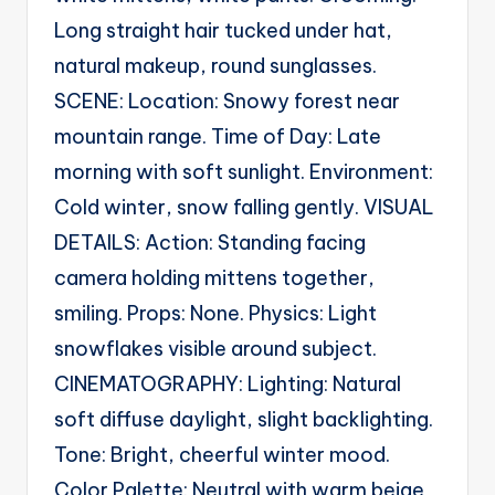
g
Long straight hair tucked under hat,
e
natural makeup, round sunglasses.
n
SCENE: Location: Snowy forest near
ts
mountain range. Time of Day: Late
morning with soft sunlight. Environment:
Cold winter, snow falling gently. VISUAL
DETAILS: Action: Standing facing
camera holding mittens together,
smiling. Props: None. Physics: Light
snowflakes visible around subject.
CINEMATOGRAPHY: Lighting: Natural
soft diffuse daylight, slight backlighting.
Tone: Bright, cheerful winter mood.
Color Palette: Neutral with warm beige