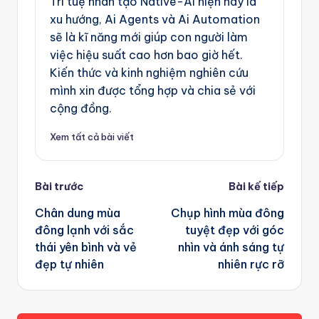
Trí tuệ nhân tạo Native-Ai hiện nay là
xu hướng, Ai Agents và Ai Automation
sẽ là kĩ năng mới giúp con người làm
việc hiệu suất cao hơn bao giờ hết.
Kiến thức và kinh nghiệm nghiên cứu
mình xin được tổng hợp và chia sẻ với
cộng đồng.
Xem tất cả bài viết
Post
Bài trước
Bài kế tiếp
navigation
Chân dung mùa
Chụp hình mùa đông
đông lạnh với sắc
tuyệt đẹp với góc
thái yên bình và vẻ
nhìn và ánh sáng tự
đẹp tự nhiên
nhiên rực rỡ