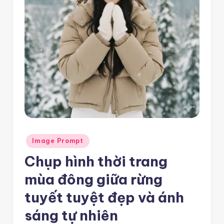
e
m
pl
a
t
e
F
re
Posted
e
Image Prompt
in
Chụp hình thời trang
-
n
mùa đông giữa rừng
8
tuyết tuyệt đẹp và ánh
n
sáng tự nhiên