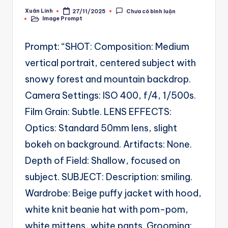
A
Xuân Linh
27/11/2025
Chưa có bình luận
Posted
u
Image Prompt
by
Posted
in
t
Prompt: “SHOT: Composition: Medium
o
vertical portrait, centered subject with
m
snowy forest and mountain backdrop.
a
Camera Settings: ISO 400, f/4, 1/500s.
ti
Film Grain: Subtle. LENS EFFECTS:
o
Optics: Standard 50mm lens, slight
n
bokeh on background. Artifacts: None.
a
Depth of Field: Shallow, focused on
n
subject. SUBJECT: Description: smiling.
d
Wardrobe: Beige puffy jacket with hood,
Ai
white knit beanie hat with pom-pom,
A
white mittens, white pants. Grooming: