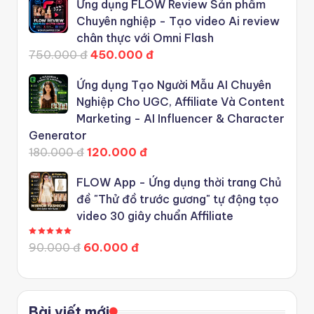
Ứng dụng FLOW Review Sản phẩm
Chuyên nghiệp - Tạo video Ai review
chân thực với Omni Flash
750.000 đ
450.000 đ
Ứng dụng Tạo Người Mẫu AI Chuyên
Nghiệp Cho UGC, Affiliate Và Content
Marketing - AI Influencer & Character
Generator
180.000 đ
120.000 đ
FLOW App - Ứng dụng thời trang Chủ
đề "Thử đồ trước gương" tự động tạo
video 30 giây chuẩn Affiliate
Được xếp hạng
5.00
5 sao
90.000 đ
60.000 đ
Bài viết mới