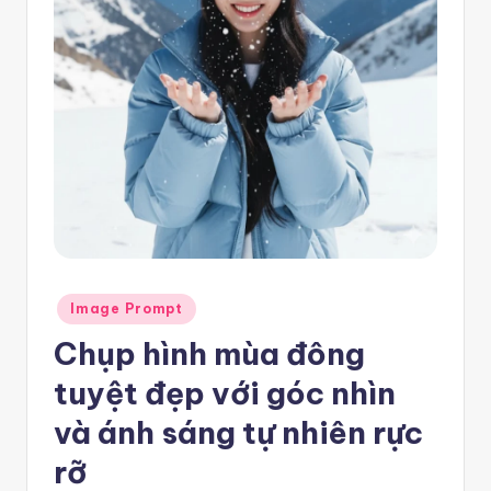
e
m
pl
a
t
e
F
re
Posted
e
Image Prompt
in
Chụp hình mùa đông
-
n
tuyệt đẹp với góc nhìn
8
và ánh sáng tự nhiên rực
n
rỡ