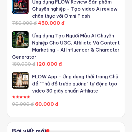
Ứng dụng FLOW Review Sản phẩm
Chuyên nghiệp - Tạo video Ai review
chân thực với Omni Flash
750.000 đ
450.000 đ
Ứng dụng Tạo Người Mẫu AI Chuyên
Nghiệp Cho UGC, Affiliate Và Content
Marketing - AI Influencer & Character
Generator
180.000 đ
120.000 đ
FLOW App - Ứng dụng thời trang Chủ
đề "Thử đồ trước gương" tự động tạo
video 30 giây chuẩn Affiliate
Được xếp hạng
5.00
5 sao
90.000 đ
60.000 đ
Bài viết mới