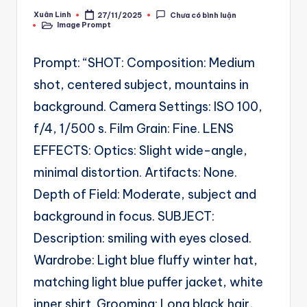
A
Xuân Linh
27/11/2025
Chưa có bình luận
Posted
u
Image Prompt
by
Posted
in
t
Prompt: “SHOT: Composition: Medium
o
shot, centered subject, mountains in
m
background. Camera Settings: ISO 100,
a
f/4, 1/500 s. Film Grain: Fine. LENS
ti
EFFECTS: Optics: Slight wide-angle,
o
minimal distortion. Artifacts: None.
n
Depth of Field: Moderate, subject and
a
background in focus. SUBJECT:
n
Description: smiling with eyes closed.
d
Wardrobe: Light blue fluffy winter hat,
Ai
matching light blue puffer jacket, white
A
inner shirt. Grooming: Long black hair,