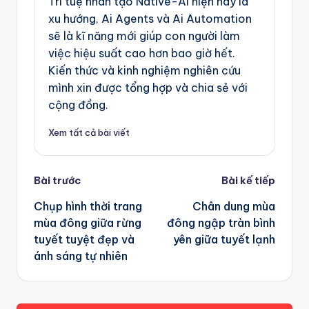
Trí tuệ nhân tạo Native-Ai hiện nay là
xu hướng, Ai Agents và Ai Automation
sẽ là kĩ năng mới giúp con người làm
việc hiệu suất cao hơn bao giờ hết.
Kiến thức và kinh nghiệm nghiên cứu
mình xin được tổng hợp và chia sẻ với
cộng đồng.
Xem tất cả bài viết
Post
Bài trước
Bài kế tiếp
navigation
Chụp hình thời trang
Chân dung mùa
mùa đông giữa rừng
đông ngập tràn bình
tuyết tuyệt đẹp và
yên giữa tuyết lạnh
ánh sáng tự nhiên