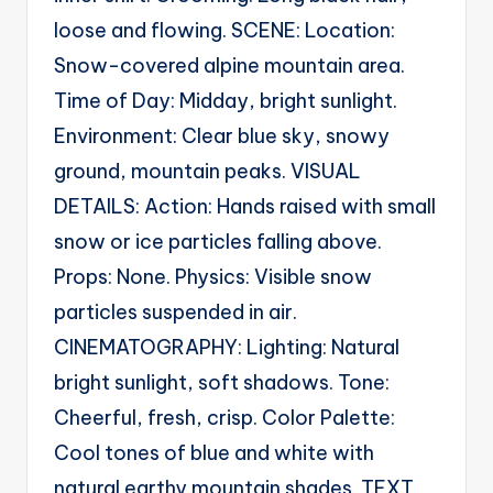
g
loose and flowing. SCENE: Location:
e
Snow-covered alpine mountain area.
n
Time of Day: Midday, bright sunlight.
ts
Environment: Clear blue sky, snowy
ground, mountain peaks. VISUAL
DETAILS: Action: Hands raised with small
snow or ice particles falling above.
Props: None. Physics: Visible snow
particles suspended in air.
CINEMATOGRAPHY: Lighting: Natural
bright sunlight, soft shadows. Tone:
Cheerful, fresh, crisp. Color Palette:
Cool tones of blue and white with
natural earthy mountain shades. TEXT