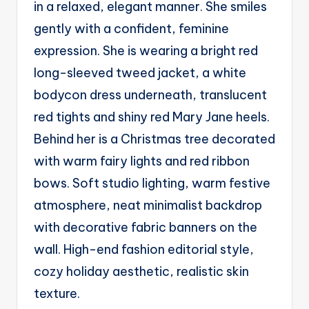
in a relaxed, elegant manner. She smiles
g
gently with a confident, feminine
e
expression. She is wearing a bright red
n
long-sleeved tweed jacket, a white
ts
bodycon dress underneath, translucent
red tights and shiny red Mary Jane heels.
Behind her is a Christmas tree decorated
with warm fairy lights and red ribbon
bows. Soft studio lighting, warm festive
atmosphere, neat minimalist backdrop
with decorative fabric banners on the
wall. High-end fashion editorial style,
cozy holiday aesthetic, realistic skin
texture.