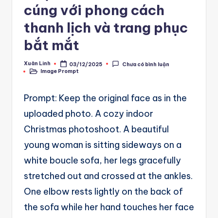
A
cúng với phong cách
u
thanh lịch và trang phục
t
bắt mắt
o
m
Xuân Linh
03/12/2025
Chưa có bình luận
Posted
Image Prompt
by
Posted
a
in
ti
Prompt: Keep the original face as in the
o
uploaded photo. A cozy indoor
Christmas photoshoot. A beautiful
n
young woman is sitting sideways on a
a
white boucle sofa, her legs gracefully
n
stretched out and crossed at the ankles.
d
One elbow rests lightly on the back of
Ai
the sofa while her hand touches her face
A