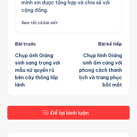
mình xin được tổng hợp và chia sẻ với
cộng đồng.
Xem tất cả bài viết
Post
Bài trước
Bài kế tiếp
navigation
Chụp ảnh Giáng
Chụp hình Giáng
sinh sang trọng với
sinh ấm cúng với
mẫu nữ quyến rũ
phong cách thanh
bên cây thông lấp
lịch và trang phục
lánh
bắt mắt
Để lại bình luận