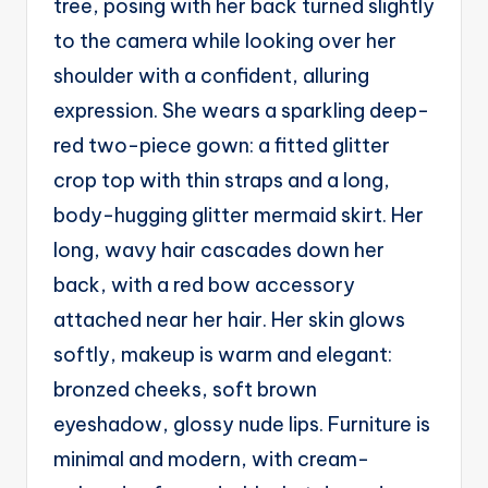
tree, posing with her back turned slightly
g
to the camera while looking over her
e
shoulder with a confident, alluring
n
expression. She wears a sparkling deep-
ts
red two-piece gown: a fitted glitter
crop top with thin straps and a long,
body-hugging glitter mermaid skirt. Her
long, wavy hair cascades down her
back, with a red bow accessory
attached near her hair. Her skin glows
softly, makeup is warm and elegant:
bronzed cheeks, soft brown
eyeshadow, glossy nude lips. Furniture is
minimal and modern, with cream-