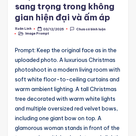
A
sang trọng trong không
u
gian hiện đại và ấm áp
t
Xuân Linh
o
03/12/2025
Chưa có bình luận
Posted
Image Prompt
by
Posted
in
m
Prompt: Keep the original face as in the
a
uploaded photo. A luxurious Christmas
ti
photoshoot in a modern living room with
o
soft white floor-to-ceiling curtains and
n
warm ambient lighting. A tall Christmas
a
tree decorated with warm white lights
n
and multiple oversized red velvet bows,
d
including one giant bow on top. A
Ai
glamorous woman stands in front of the
A