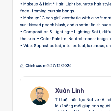
• Makeup & Hair: * Hair: Light brunette hair sty
g
face-framing curtain bangs.
e
• Makeup: “Clean girl” aesthetic with a soft m
sun-kissed peach blush, and a satin-finish nude-
n
• Composition & Lighting: * Lighting: Soft, dif
ts
the skin. • Color Palette: Neutral tones-beige
• Vibe: Sophisticated, intellectual, luxurious, 
Chỉnh sửa mới 27/12/2025
Xuân Linh
Trí tuệ nhân tạo Native-Ai h
là kĩ năng mới giúp con người