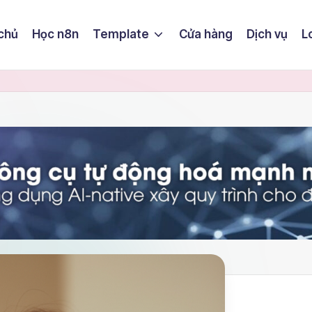
chủ
Học n8n
Template
Cửa hàng
Dịch vụ
L