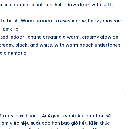
led in a romantic half-up, half-down look with soft,
atte finish. Warm terracotta eyeshadow, heavy mascara,
pink lip.
fused indoor lighting creating a warm, creamy glow on
, cream, black, and white, with warm peach undertones.
and cinematic
iện nay là xu hướng, Ai Agents và Ai Automation sẽ
 làm việc hiệu suất cao hơn bao giờ hết. Kiến thức