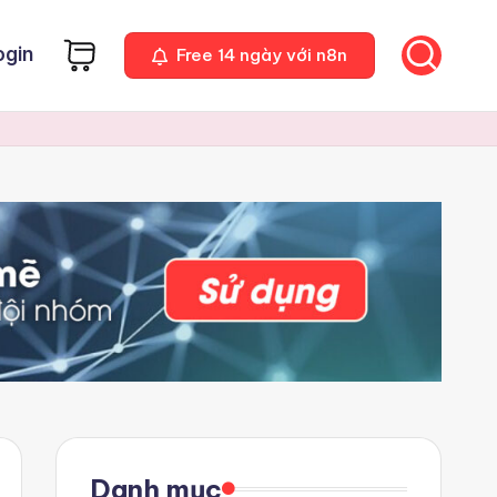
ogin
Free 14 ngày với n8n
Danh mục