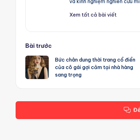
và kinh nghiệm nghiên cứu mì
Xem tất cả bài viết
Post
Bài trước
Bức chân dung thời trang cổ điển
navigation
của cô gái gợi cảm tại nhà hàng
sang trọng
Để