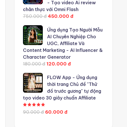
- Tạo video Ai review
chân thực với Omni Flash
750.000 đ
450.000 đ
Ứng dụng Tạo Người Mẫu
AI Chuyên Nghiệp Cho
UGC, Affiliate Và
Content Marketing - AI Influencer &
Character Generator
180.000 đ
120.000 đ
FLOW App - Ứng dụng
thời trang Chủ đề "Thử
đồ trước gương" tự động
tạo video 30 giây chuẩn Affiliate
Được xếp hạng
5.00
5 sao
90.000 đ
60.000 đ