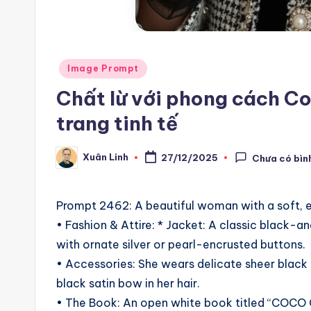
m
a
ti
Posted
Image Prompt
in
Chất lừ với phong cách Co
o
trang tinh tế
n
a
Xuân Linh
27/12/2025
Chưa có bìn
Posted
by
n
Prompt 2462: A beautiful woman with a soft, e
d
• Fashion & Attire: * Jacket: A classic black
A
with ornate silver or pearl-encrusted buttons.
• Accessories: She wears delicate sheer black t
i
black satin bow in her hair.
A
• The Book: An open white book titled “COCO CH