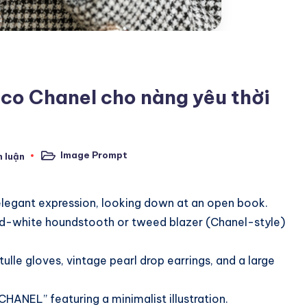
co Chanel cho nàng yêu thời
Image Prompt
h luận
Posted
in
legant expression, looking down at an open book.
-and-white houndstooth or tweed blazer (Chanel-style)
ulle gloves, vintage pearl drop earrings, and a large
ANEL” featuring a minimalist illustration.