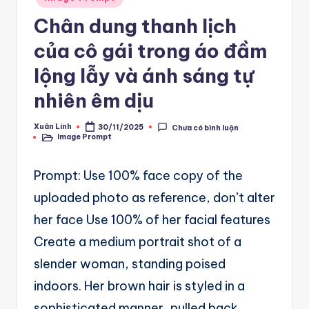
A
in
Chân dung thanh lịch
u
của cô gái trong áo đầm
t
o
lộng lẫy và ánh sáng tự
m
nhiên êm dịu
a
Xuân Linh
30/11/2025
Chưa có bình luận
Posted
ti
Image Prompt
by
Posted
in
o
Prompt: Use 100% face copy of the
n
uploaded photo as reference, don’t alter
a
her face Use 100% of her facial features
n
Create a medium portrait shot of a
d
slender woman, standing poised
Ai
indoors. Her brown hair is styled in a
A
sophisticated manner, pulled back