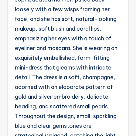
g
loosely with a few wisps framing her
e
face, and she has soft, natural-looking
n
makeup, soft blush and coral lips,
ts
emphasizing her eyes with a touch of
eyeliner and mascara. She is wearing an
exquisitely embellished, form-fitting
mini-dress that gleams with intricate
detail. The dress is a soft, champagne,
adorned with an elaborate pattern of
gold and silver embroidery, delicate
beading, and scattered small pearls.
Throughout the design, small, sparkling
blue and clear gemstones are
strategically placed, catching the light.