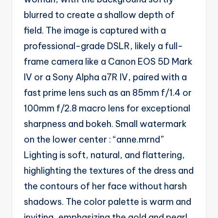
blurred to create a shallow depth of
field. The image is captured with a
professional-grade DSLR, likely a full-
frame camera like a Canon EOS 5D Mark
IV or a Sony Alpha a7R IV, paired with a
fast prime lens such as an 85mm f/1.4 or
100mm f/2.8 macro lens for exceptional
sharpness and bokeh. Small watermark
on the lower center : “anne.mrnd”
Lighting is soft, natural, and flattering,
highlighting the textures of the dress and
the contours of her face without harsh
shadows. The color palette is warm and
inviting, emphasizing the gold and pearl