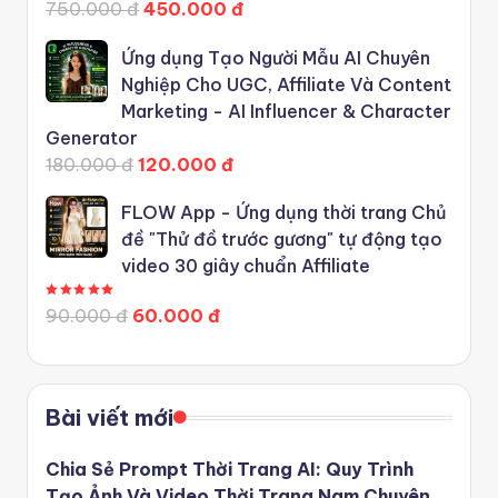
750.000 đ
450.000 đ
Ứng dụng Tạo Người Mẫu AI Chuyên
Nghiệp Cho UGC, Affiliate Và Content
Marketing - AI Influencer & Character
Generator
180.000 đ
120.000 đ
FLOW App - Ứng dụng thời trang Chủ
đề "Thử đồ trước gương" tự động tạo
video 30 giây chuẩn Affiliate
Được xếp hạng
5.00
5 sao
90.000 đ
60.000 đ
Bài viết mới
Chia Sẻ Prompt Thời Trang AI: Quy Trình
Tạo Ảnh Và Video Thời Trang Nam Chuyên