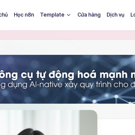
chủ
Học n8n
Template
Cửa hàng
Dịch vụ
L