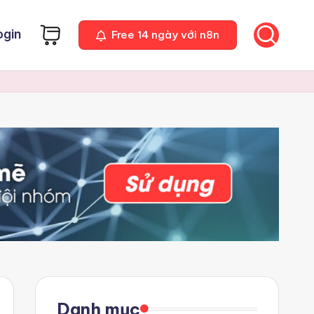
ogin
Free 14 ngày với n8n
Danh mục