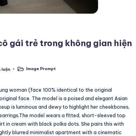
ô gái trẻ trong không gian hiện
Image Prompt
 luận
Posted
in
young woman (face 100% identical to the original
original face. The model is a poised and elegant Asian
makeup is luminous and dewy to highlight her cheekbones,
l earrings.The model wears a fitted, short-sleeved top
rt in cream with black polka dots. She pairs this with
ightly blurred minimalist apartment with a cinematic