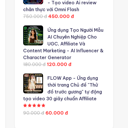
- Tạo video Ai review
chân thực với Omni Flash
750.000 đ
450.000 đ
Ứng dụng Tạo Người Mẫu
AI Chuyên Nghiệp Cho
UGC, Affiliate Và
Content Marketing - AI Influencer &
Character Generator
180.000 đ
120.000 đ
FLOW App - Ứng dụng
thời trang Chủ đề "Thử
đồ trước gương" tự động
tạo video 30 giây chuẩn Affiliate
Được xếp hạng
5.00
5 sao
90.000 đ
60.000 đ