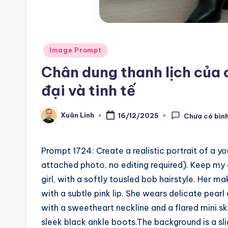
m
a
ti
Posted
Image Prompt
in
Chân dung thanh lịch của c
o
đại và tinh tế
n
a
Xuân Linh
16/12/2025
Chưa có bình
Posted
by
n
Prompt 1724: Create a realistic portrait of a 
d
attached photo, no editing required). Keep my 
A
girl, with a softly tousled bob hairstyle. Her 
with a subtle pink lip. She wears delicate pear
i
with a sweetheart neckline and a flared mini ski
A
sleek black ankle boots.The background is a sl