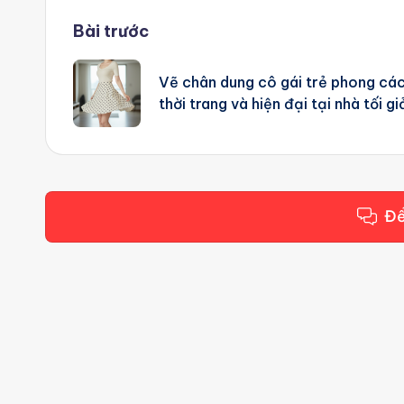
Post
Bài trước
navigation
Vẽ chân dung cô gái trẻ phong cá
thời trang và hiện đại tại nhà tối gi
Để