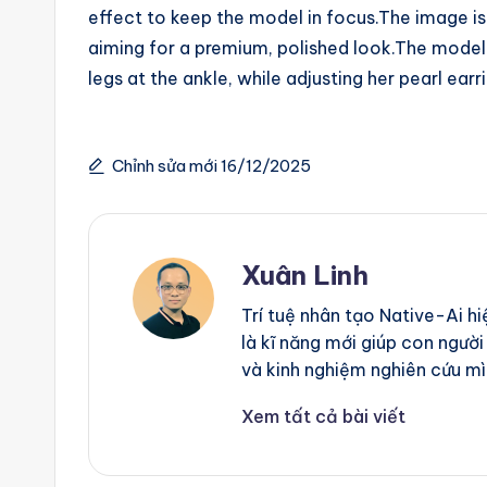
effect to keep the model in focus.The image is 
g
aiming for a premium, polished look.The model 
e
legs at the ankle, while adjusting her pearl ear
n
ts
Chỉnh sửa mới 16/12/2025
Xuân Linh
Trí tuệ nhân tạo Native-Ai h
là kĩ năng mới giúp con người
và kinh nghiệm nghiên cứu mì
Xem tất cả bài viết