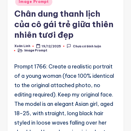
A
Posted
Image Prompt
in
u
Chân dung thanh lịch
t
của cô gái trẻ giữa thiên
o
nhiên tươi đẹp
m
Xuân Linh
19/12/2025
Chưa có bình luận
a
Posted
Image Prompt
by
Posted
in
ti
Prompt 1766: Create a realistic portrait
o
of a young woman (face 100% identical
n
to the original attached photo, no
a
editing required). Keep my original face.
n
The model is an elegant Asian girl, aged
d
18-25, with straight, long black hair
Ai
styled in loose waves falling over her
A