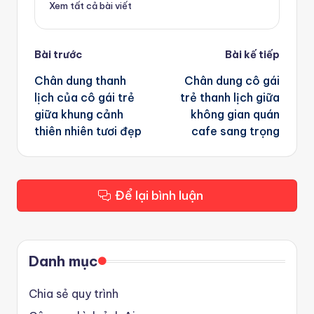
Xem tất cả bài viết
Post
Bài trước
Bài kế tiếp
navigation
Chân dung thanh
Chân dung cô gái
lịch của cô gái trẻ
trẻ thanh lịch giữa
giữa khung cảnh
không gian quán
thiên nhiên tươi đẹp
cafe sang trọng
Để lại bình luận
Danh mục
Chia sẻ quy trình