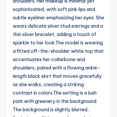
shoulders. Her makeup is minimal yet
g
sophisticated, with soft pink lips and
e
subtle eyeliner emphasizing her eyes. She
n
wears delicate silver stud earrings and a
ts
thin silver bracelet, adding a touch of
sparkle to her look.The model is wearing
a fitted off-the-shoulder white top that
accentuates her collarbone and
shoulders, paired with a flowing ankle-
length black skirt that moves gracefully
as she walks, creating a striking
contrast in colors.The setting is a lush
park with greenery in the background.
The background is slightly blurred,