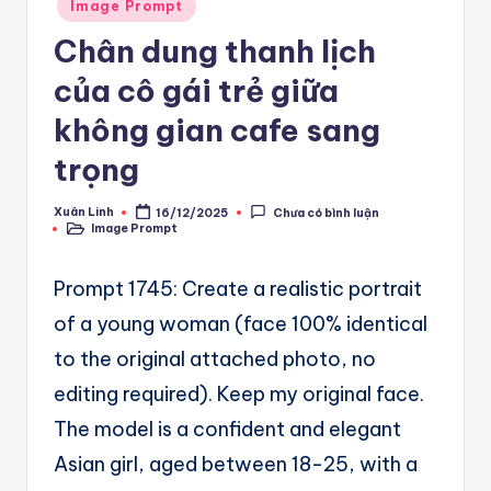
A
Posted
Image Prompt
in
u
Chân dung thanh lịch
t
của cô gái trẻ giữa
o
không gian cafe sang
m
trọng
a
Xuân Linh
16/12/2025
Chưa có bình luận
ti
Posted
Image Prompt
by
Posted
in
o
Prompt 1745: Create a realistic portrait
n
of a young woman (face 100% identical
a
to the original attached photo, no
n
editing required). Keep my original face.
d
The model is a confident and elegant
Ai
Asian girl, aged between 18-25, with a
A