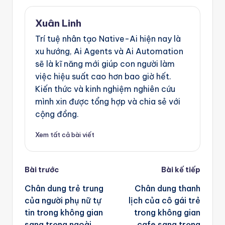
Xuân Linh
Trí tuệ nhân tạo Native-Ai hiện nay là
xu hướng, Ai Agents và Ai Automation
sẽ là kĩ năng mới giúp con người làm
việc hiệu suất cao hơn bao giờ hết.
Kiến thức và kinh nghiệm nghiên cứu
mình xin được tổng hợp và chia sẻ với
cộng đồng.
Xem tất cả bài viết
Post
Bài trước
Bài kế tiếp
navigation
Chân dung trẻ trung
Chân dung thanh
của người phụ nữ tự
lịch của cô gái trẻ
tin trong không gian
trong không gian
sang trọng ngoài
cafe sang trọng