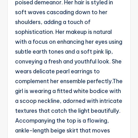
poised demeanor. Her hair is styled in
g
soft waves cascading down to her
e
shoulders, adding a touch of
n
sophistication. Her makeup is natural
ts
with a focus on enhancing her eyes using
subtle earth tones and a soft pink lip,
conveying a fresh and youthful look. She
wears delicate pearl earrings to
complement her ensemble perfectly.The
girl is wearing a fitted white bodice with
a scoop neckline, adorned with intricate
textures that catch the light beautifully.
Accompanying the top is a flowing,
ankle-length beige skirt that moves