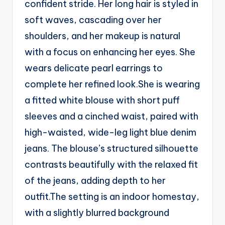
confident stride. Her long hair is styled in
g
soft waves, cascading over her
e
shoulders, and her makeup is natural
n
with a focus on enhancing her eyes. She
ts
wears delicate pearl earrings to
complete her refined look.She is wearing
a fitted white blouse with short puff
sleeves and a cinched waist, paired with
high-waisted, wide-leg light blue denim
jeans. The blouse’s structured silhouette
contrasts beautifully with the relaxed fit
of the jeans, adding depth to her
outfit.The setting is an indoor homestay,
with a slightly blurred background