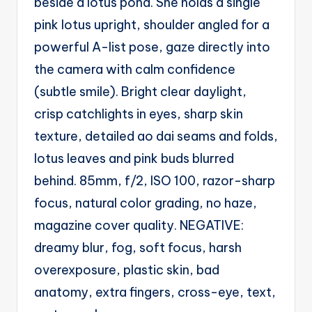
beside a lotus pond. She holds a single
g
pink lotus upright, shoulder angled for a
e
powerful A-list pose, gaze directly into
n
the camera with calm confidence
ts
(subtle smile). Bright clear daylight,
crisp catchlights in eyes, sharp skin
texture, detailed ao dai seams and folds,
lotus leaves and pink buds blurred
behind. 85mm, f/2, ISO 100, razor-sharp
focus, natural color grading, no haze,
magazine cover quality. NEGATIVE:
dreamy blur, fog, soft focus, harsh
overexposure, plastic skin, bad
anatomy, extra fingers, cross-eye, text,