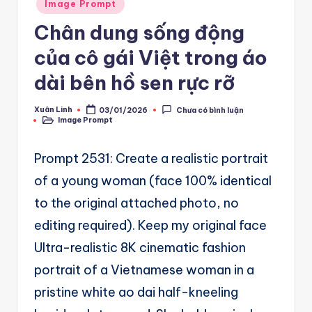
A
Posted
Image Prompt
in
u
Chân dung sống động
t
của cô gái Việt trong áo
o
dài bên hồ sen rực rỡ
m
Xuân Linh
03/01/2026
Chưa có bình luận
a
Posted
Image Prompt
by
Posted
in
ti
Prompt 2531: Create a realistic portrait
o
of a young woman (face 100% identical
n
to the original attached photo, no
a
editing required). Keep my original face
n
Ultra-realistic 8K cinematic fashion
d
portrait of a Vietnamese woman in a
Ai
pristine white ao dai half-kneeling
A