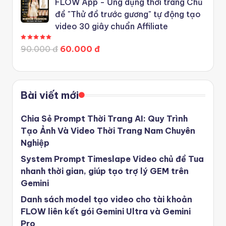
FLOW App - Ứng dụng thời trang Chủ
đề "Thử đồ trước gương" tự động tạo
video 30 giây chuẩn Affiliate
Được xếp hạng
5.00
5 sao
90.000 đ
60.000 đ
Bài viết mới
Chia Sẻ Prompt Thời Trang AI: Quy Trình
Tạo Ảnh Và Video Thời Trang Nam Chuyên
Nghiệp
System Prompt Timeslape Video chủ đề Tua
nhanh thời gian, giúp tạo trợ lý GEM trên
Gemini
Danh sách model tạo video cho tài khoản
FLOW liên kết gói Gemini Ultra và Gemini
Pro