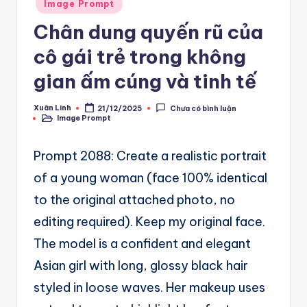
A
Posted
Image Prompt
in
u
Chân dung quyến rũ của
t
cô gái trẻ trong không
o
gian ấm cúng và tinh tế
m
Xuân Linh
21/12/2025
Chưa có bình luận
a
Posted
Image Prompt
by
Posted
in
ti
Prompt 2088: Create a realistic portrait
o
of a young woman (face 100% identical
n
to the original attached photo, no
a
editing required). Keep my original face.
n
The model is a confident and elegant
d
Asian girl with long, glossy black hair
Ai
styled in loose waves. Her makeup uses
A