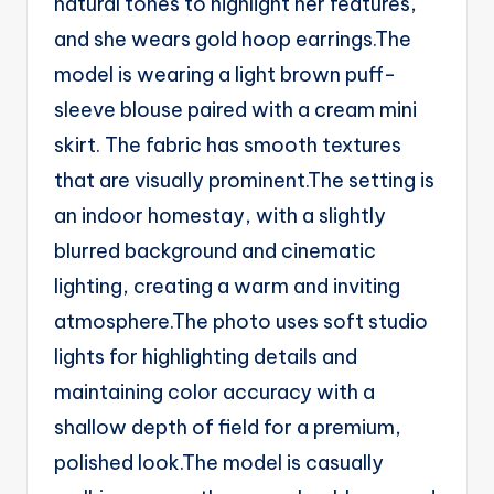
natural tones to highlight her features,
g
and she wears gold hoop earrings.The
e
model is wearing a light brown puff-
n
sleeve blouse paired with a cream mini
ts
skirt. The fabric has smooth textures
that are visually prominent.The setting is
an indoor homestay, with a slightly
blurred background and cinematic
lighting, creating a warm and inviting
atmosphere.The photo uses soft studio
lights for highlighting details and
maintaining color accuracy with a
shallow depth of field for a premium,
polished look.The model is casually