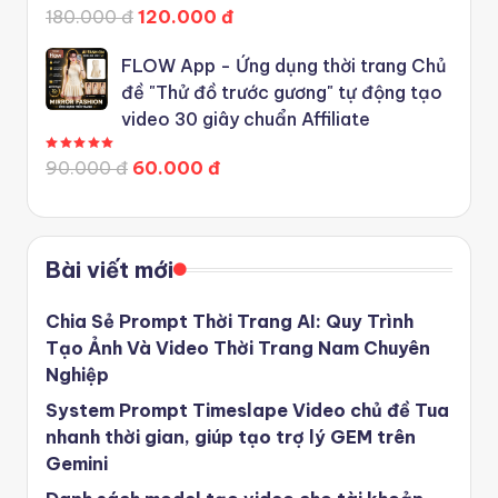
180.000 đ
120.000 đ
FLOW App - Ứng dụng thời trang Chủ
đề "Thử đồ trước gương" tự động tạo
video 30 giây chuẩn Affiliate
Được xếp hạng
5.00
5 sao
90.000 đ
60.000 đ
Bài viết mới
Chia Sẻ Prompt Thời Trang AI: Quy Trình
Tạo Ảnh Và Video Thời Trang Nam Chuyên
Nghiệp
System Prompt Timeslape Video chủ đề Tua
nhanh thời gian, giúp tạo trợ lý GEM trên
Gemini