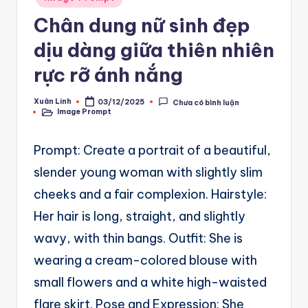
A
in
Chân dung nữ sinh đẹp
u
dịu dàng giữa thiên nhiên
t
o
rực rỡ ánh nắng
m
Xuân Linh
03/12/2025
Chưa có bình luận
Posted
a
Image Prompt
by
Posted
in
ti
Prompt: Create a portrait of a beautiful,
o
slender young woman with slightly slim
n
cheeks and a fair complexion. Hairstyle:
a
Her hair is long, straight, and slightly
n
wavy, with thin bangs. Outfit: She is
d
wearing a cream-colored blouse with
Ai
small flowers and a white high-waisted
A
flare skirt. Pose and Expression: She