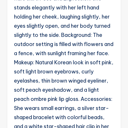
g
stands elegantly with her left hand
e
holding her cheek, laughing slightly, her
n
eyes slightly open, and her body turned
ts
slightly to the side. Background: The
outdoor setting is filled with flowers and
a fence, with sunlight framing her face.
Makeup: Natural Korean look in soft pink,
soft light brown eyebrows, curly
eyelashes, thin brown winged eyeliner,
soft peach eyeshadow, and a light
peach ombre pink lip gloss. Accessories:
She wears small earrings, a silver star-
shaped bracelet with colorful beads,
and a white star-shaped hair clip in her