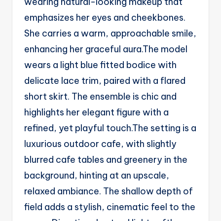
wearing natural-looking makeup that
g
emphasizes her eyes and cheekbones.
e
She carries a warm, approachable smile,
n
enhancing her graceful aura.The model
ts
wears a light blue fitted bodice with
delicate lace trim, paired with a flared
short skirt. The ensemble is chic and
highlights her elegant figure with a
refined, yet playful touch.The setting is a
luxurious outdoor cafe, with slightly
blurred cafe tables and greenery in the
background, hinting at an upscale,
relaxed ambiance. The shallow depth of
field adds a stylish, cinematic feel to the