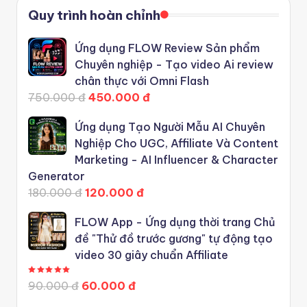
Quy trình hoàn chỉnh
Ứng dụng FLOW Review Sản phẩm
Chuyên nghiệp - Tạo video Ai review
chân thực với Omni Flash
750.000 đ
450.000 đ
Ứng dụng Tạo Người Mẫu AI Chuyên
Nghiệp Cho UGC, Affiliate Và Content
Marketing - AI Influencer & Character
Generator
180.000 đ
120.000 đ
FLOW App - Ứng dụng thời trang Chủ
đề "Thử đồ trước gương" tự động tạo
video 30 giây chuẩn Affiliate
Được xếp hạng
5.00
5 sao
90.000 đ
60.000 đ