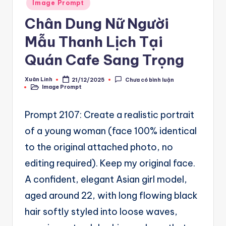
A
Posted
Image Prompt
in
u
Chân Dung Nữ Người
t
Mẫu Thanh Lịch Tại
o
Quán Cafe Sang Trọng
m
Xuân Linh
21/12/2025
Chưa có bình luận
a
Posted
Image Prompt
by
Posted
in
ti
Prompt 2107: Create a realistic portrait
o
of a young woman (face 100% identical
n
to the original attached photo, no
a
editing required). Keep my original face.
n
A confident, elegant Asian girl model,
d
aged around 22, with long flowing black
Ai
hair softly styled into loose waves,
A