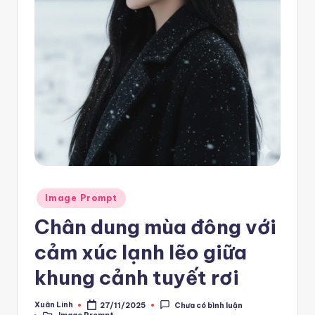
e
m
pl
a
t
e
F
re
Posted
e
Image Prompt
in
Chân dung mùa đông với
-
n
cảm xúc lạnh lẽo giữa
8
khung cảnh tuyết rơi
n
Xuân Linh
27/11/2025
Chưa có bình luận
Posted