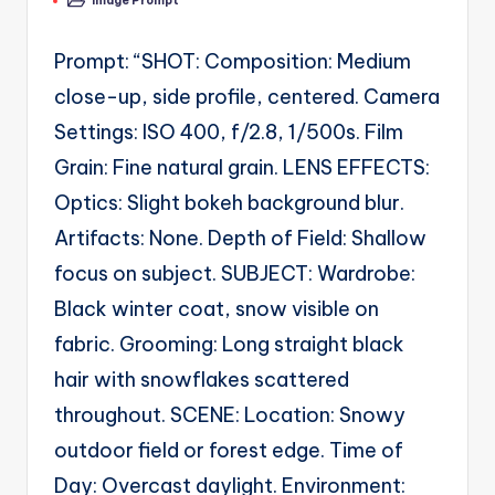
A
Image Prompt
by
Posted
in
u
Prompt: “SHOT: Composition: Medium
t
close-up, side profile, centered. Camera
o
Settings: ISO 400, f/2.8, 1/500s. Film
m
Grain: Fine natural grain. LENS EFFECTS:
a
Optics: Slight bokeh background blur.
ti
Artifacts: None. Depth of Field: Shallow
o
focus on subject. SUBJECT: Wardrobe:
n
Black winter coat, snow visible on
a
fabric. Grooming: Long straight black
n
hair with snowflakes scattered
d
throughout. SCENE: Location: Snowy
Ai
outdoor field or forest edge. Time of
A
Day: Overcast daylight. Environment: