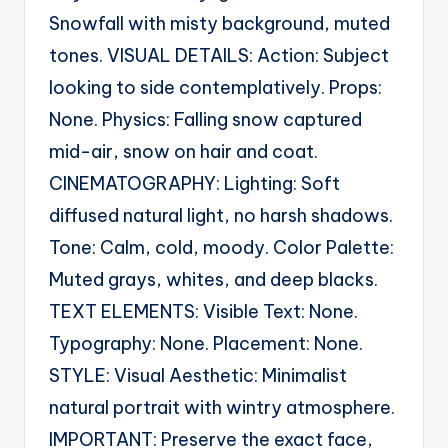
g
Snowfall with misty background, muted
e
tones. VISUAL DETAILS: Action: Subject
n
looking to side contemplatively. Props:
ts
None. Physics: Falling snow captured
mid-air, snow on hair and coat.
CINEMATOGRAPHY: Lighting: Soft
diffused natural light, no harsh shadows.
Tone: Calm, cold, moody. Color Palette:
Muted grays, whites, and deep blacks.
TEXT ELEMENTS: Visible Text: None.
Typography: None. Placement: None.
STYLE: Visual Aesthetic: Minimalist
natural portrait with wintry atmosphere.
IMPORTANT: Preserve the exact face,