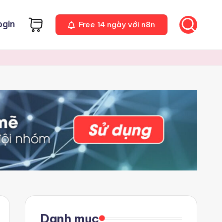
ogin
Free 14 ngày với n8n
Danh mục