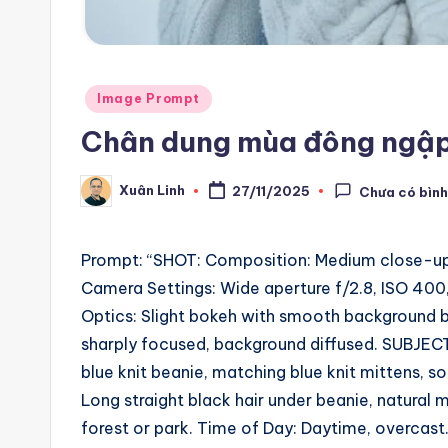
m
a
ti
Posted
Image Prompt
in
Chân dung mùa đông ngập 
o
n
Xuân Linh
27/11/2025
Chưa có bình
Posted
by
a
Prompt: “SHOT: Composition: Medium close-up, 
n
Camera Settings: Wide aperture f/2.8, ISO 400, 
d
Optics: Slight bokeh with smooth background blu
sharply focused, background diffused. SUBJECT
A
blue knit beanie, matching blue knit mittens, s
i
Long straight black hair under beanie, natural
forest or park. Time of Day: Daytime, overcas
A