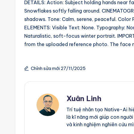
DETAILS: Action: Subject holding hands near fac
g
Snowflakes softly falling around. CINEMATOGRAP
shadows. Tone: Calm, serene, peaceful. Color 
e
ELEMENTS: Visible Text: None. Typography: Non
n
Naturalistic, soft-focus winter portrait. IMPOR
from the uploaded reference photo. The face m
ts
Chỉnh sửa mới 27/11/2025
Xuân Linh
Trí tuệ nhân tạo Native-Ai h
là kĩ năng mới giúp con người
và kinh nghiệm nghiên cứu mì