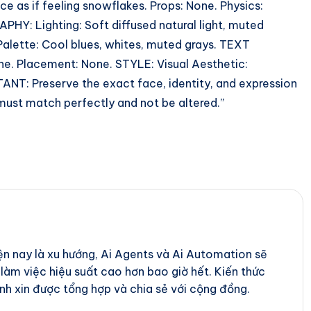
e as if feeling snowflakes. Props: None. Physics:
HY: Lighting: Soft diffused natural light, muted
Palette: Cool blues, whites, muted grays. TEXT
e. Placement: None. STYLE: Visual Aesthetic:
TANT: Preserve the exact face, identity, and expression
ust match perfectly and not be altered.”
iện nay là xu hướng, Ai Agents và Ai Automation sẽ
 làm việc hiệu suất cao hơn bao giờ hết. Kiến thức
nh xin được tổng hợp và chia sẻ với cộng đồng.