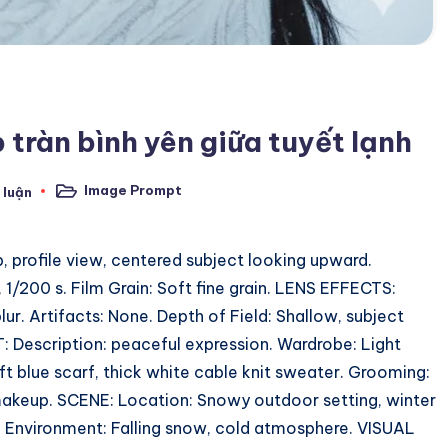
tràn bình yên giữa tuyết lạnh
Image Prompt
 luận
Posted
in
profile view, centered subject looking upward.
1/200 s. Film Grain: Soft fine grain. LENS EFFECTS:
r. Artifacts: None. Depth of Field: Shallow, subject
: Description: peaceful expression. Wardrobe: Light
oft blue scarf, thick white cable knit sweater. Grooming:
 makeup. SCENE: Location: Snowy outdoor setting, winter
t. Environment: Falling snow, cold atmosphere. VISUAL