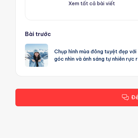
Xem tất cả bài viết
Post
Bài trước
navigation
Chụp hình mùa đông tuyệt đẹp với
góc nhìn và ánh sáng tự nhiên rực 
Để