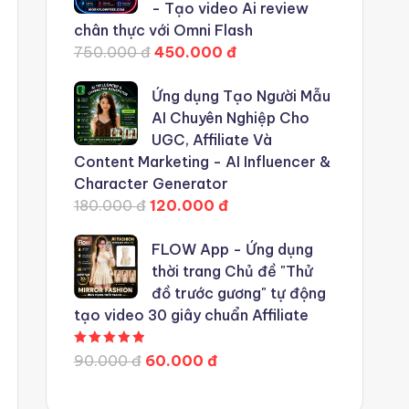
- Tạo video Ai review
chân thực với Omni Flash
750.000 đ
450.000 đ
Ứng dụng Tạo Người Mẫu
AI Chuyên Nghiệp Cho
UGC, Affiliate Và
Content Marketing - AI Influencer &
Character Generator
180.000 đ
120.000 đ
FLOW App - Ứng dụng
thời trang Chủ đề "Thử
đồ trước gương" tự động
tạo video 30 giây chuẩn Affiliate
Được xếp hạng
5.00
5 sao
90.000 đ
60.000 đ