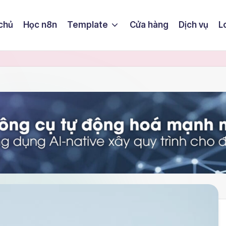
chủ
Học n8n
Template
Cửa hàng
Dịch vụ
L