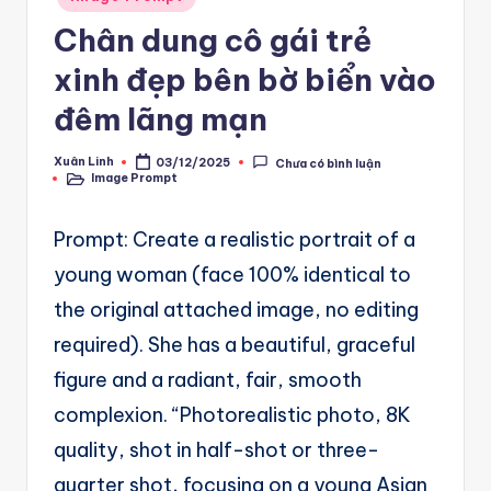
A
in
Chân dung cô gái trẻ
u
xinh đẹp bên bờ biển vào
t
o
đêm lãng mạn
m
Xuân Linh
03/12/2025
Chưa có bình luận
Posted
a
Image Prompt
by
Posted
in
ti
Prompt: Create a realistic portrait of a
o
young woman (face 100% identical to
n
the original attached image, no editing
a
required). She has a beautiful, graceful
n
figure and a radiant, fair, smooth
d
complexion. “Photorealistic photo, 8K
Ai
quality, shot in half-shot or three-
A
quarter shot, focusing on a young Asian