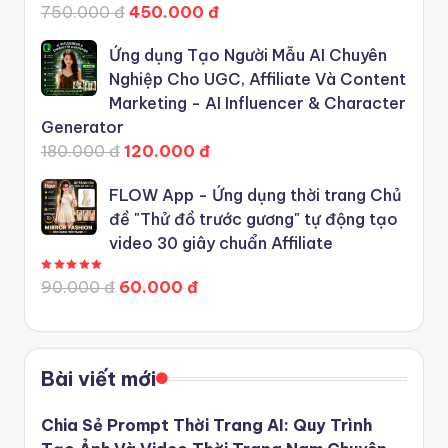
750.000 đ
450.000 đ
Ứng dụng Tạo Người Mẫu AI Chuyên
Nghiệp Cho UGC, Affiliate Và Content
Marketing - AI Influencer & Character
Generator
180.000 đ
120.000 đ
FLOW App - Ứng dụng thời trang Chủ
đề "Thử đồ trước gương" tự động tạo
video 30 giây chuẩn Affiliate
Được xếp hạng
5.00
5 sao
90.000 đ
60.000 đ
Bài viết mới
Chia Sẻ Prompt Thời Trang AI: Quy Trình