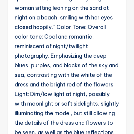
g
woman sitting leaning on the sand at
e
night on a beach, smiling with her eyes
n
closed happily.” Color Tone: Overall
ts
color tone: Cool and romantic,
reminiscent of night/twilight
photography. Emphasizing the deep
blues, purples, and blacks of the sky and
sea, contrasting with the white of the
dress and the bright red of the flowers.
Light: Dim/low light at night, possibly
with moonlight or soft sidelights, slightly
illuminating the model, but still allowing
the details of the dress and flowers to
be seen, as well as the blue reflections