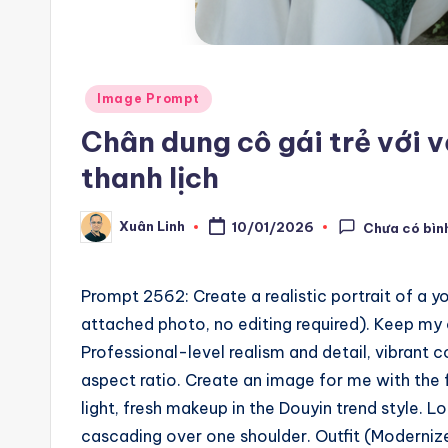
m
a
ti
Posted
Image Prompt
in
Chân dung cô gái trẻ với v
o
thanh lịch
n
a
Xuân Linh
10/01/2026
Chưa có bìn
Posted
by
n
Prompt 2562: Create a realistic portrait of a 
d
attached photo, no editing required). Keep my o
A
Professional-level realism and detail, vibrant c
aspect ratio. Create an image for me with the f
i
light, fresh makeup in the Douyin trend style. L
A
cascading over one shoulder. Outfit (Moderniz