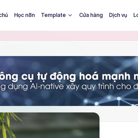
chủ
Học n8n
Template
Cửa hàng
Dịch vụ
L