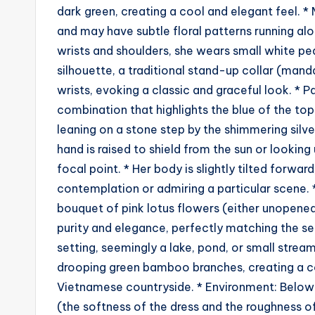
dark green, creating a cool and elegant feel. * M
g
and may have subtle floral patterns running alo
e
wrists and shoulders, she wears small white pea
silhouette, a traditional stand-up collar (mandar
n
wrists, evoking a classic and graceful look. * P
ts
combination that highlights the blue of the to
leaning on a stone step by the shimmering silve
hand is raised to shield from the sun or lookin
focal point. * Her body is slightly tilted forward
contemplation or admiring a particular scene. 
bouquet of pink lotus flowers (either unopened
purity and elegance, perfectly matching the se
setting, seemingly a lake, pond, or small stream
drooping green bamboo branches, creating a c
Vietnamese countryside. * Environment: Below 
(the softness of the dress and the roughness of