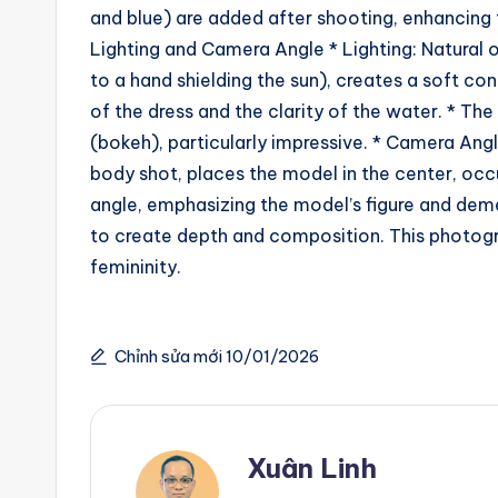
and blue) are added after shooting, enhancing t
Lighting and Camera Angle * Lighting: Natural o
to a hand shielding the sun), creates a soft cont
of the dress and the clarity of the water. * The
(bokeh), particularly impressive. * Camera Angle
body shot, places the model in the center, occu
angle, emphasizing the model’s figure and deme
to create depth and composition. This photogr
femininity.
Chỉnh sửa mới 10/01/2026
Xuân Linh