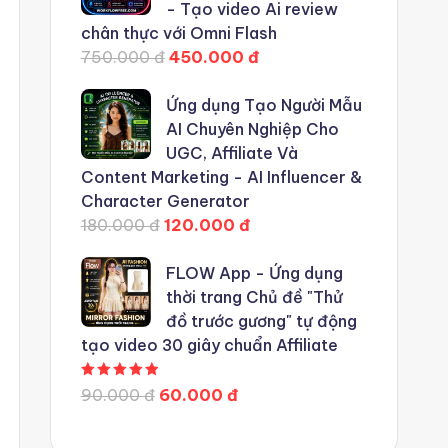
- Tạo video Ai review
chân thực với Omni Flash
750.000 đ
450.000 đ
Ứng dụng Tạo Người Mẫu
AI Chuyên Nghiệp Cho
UGC, Affiliate Và
Content Marketing - AI Influencer &
Character Generator
180.000 đ
120.000 đ
FLOW App - Ứng dụng
thời trang Chủ đề "Thử
đồ trước gương" tự động
tạo video 30 giây chuẩn Affiliate
Được xếp hạng
5.00
5 sao
90.000 đ
60.000 đ