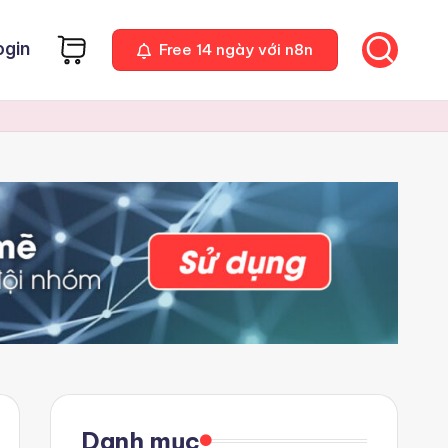
ogin
Free 14 ngày với n8n
Danh mục