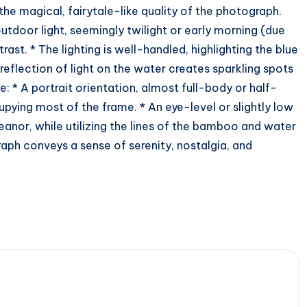
he magical, fairytale-like quality of the photograph.
utdoor light, seemingly twilight or early morning (due
rast. * The lighting is well-handled, highlighting the blue
 reflection of light on the water creates sparkling spots
: * A portrait orientation, almost full-body or half-
pying most of the frame. * An eye-level or slightly low
anor, while utilizing the lines of the bamboo and water
aph conveys a sense of serenity, nostalgia, and