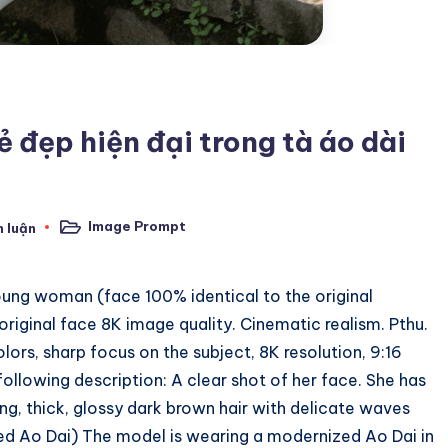
ẻ đẹp hiện đại trong tà áo dài
Image Prompt
h luận
Posted
in
young woman (face 100% identical to the original
riginal face 8K image quality. Cinematic realism. Pthu.
olors, sharp focus on the subject, 8K resolution, 9:16
ollowing description: A clear shot of her face. She has
ong, thick, glossy dark brown hair with delicate waves
ed Ao Dai) The model is wearing a modernized Ao Dai in