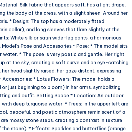
aterial: Silk fabric that appears soft, has a light drape,
ng the body of the dress, with a slight sheen. Around her
rls. * Design: The top has a moderately fitted
in collar), and long sleeves that flare slightly at the
ants: White silk or satin wide-leg pants, a harmonious
p. Model’s Pose and Accessories * Pose: * The model sits
r water. * The pose is very poetic and gentle. Her right
g up at the sky, creating a soft curve and an eye-catching
, her head slightly raised, her gaze distant, expressing
* Accessories: * Lotus Flowers: The model holds a
 or just beginning to bloom) in her arms, symbolizing
tting and outfit. Setting Space * Location: An outdoor
 with deep turquoise water. * Trees: In the upper left are
ool, peaceful, and poetic atmosphere reminiscent of a
are mossy stone steps, creating a contrast in texture
 the stone). * Effects: Sparkles and butterflies (orange