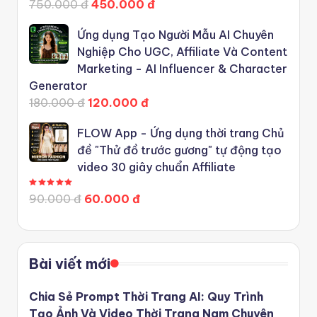
750.000 đ
450.000 đ
Ứng dụng Tạo Người Mẫu AI Chuyên
Nghiệp Cho UGC, Affiliate Và Content
Marketing - AI Influencer & Character
Generator
180.000 đ
120.000 đ
FLOW App - Ứng dụng thời trang Chủ
đề "Thử đồ trước gương" tự động tạo
video 30 giây chuẩn Affiliate
Được xếp hạng
5.00
5 sao
90.000 đ
60.000 đ
Bài viết mới
Chia Sẻ Prompt Thời Trang AI: Quy Trình
Tạo Ảnh Và Video Thời Trang Nam Chuyên