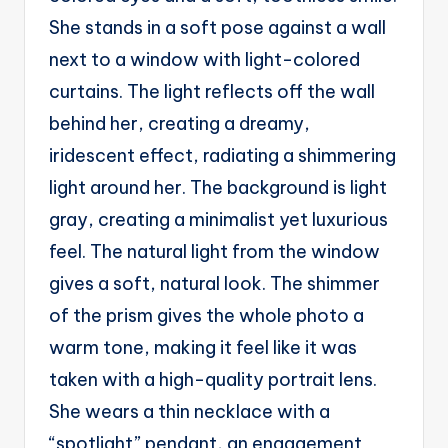
g
She stands in a soft pose against a wall
e
next to a window with light-colored
n
curtains. The light reflects off the wall
ts
behind her, creating a dreamy,
iridescent effect, radiating a shimmering
light around her. The background is light
gray, creating a minimalist yet luxurious
feel. The natural light from the window
gives a soft, natural look. The shimmer
of the prism gives the whole photo a
warm tone, making it feel like it was
taken with a high-quality portrait lens.
She wears a thin necklace with a
“spotlight” pendant, an engagement