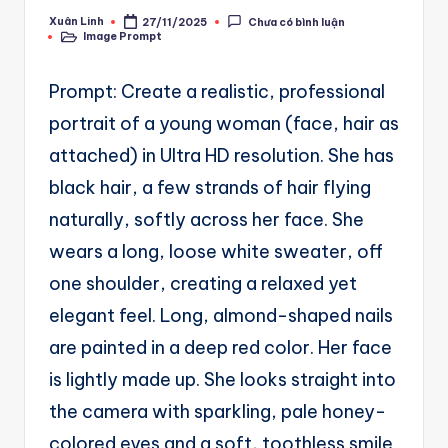
A
Xuân Linh
27/11/2025
Chưa có bình luận
Posted
u
Image Prompt
by
Posted
in
t
Prompt: Create a realistic, professional
o
portrait of a young woman (face, hair as
m
attached) in Ultra HD resolution. She has
a
black hair, a few strands of hair flying
ti
naturally, softly across her face. She
o
wears a long, loose white sweater, off
n
one shoulder, creating a relaxed yet
a
elegant feel. Long, almond-shaped nails
n
are painted in a deep red color. Her face
d
is lightly made up. She looks straight into
Ai
the camera with sparkling, pale honey-
A
colored eyes and a soft, toothless smile.