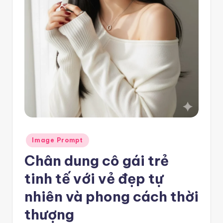
e
m
pl
a
t
e
F
re
Posted
e
Image Prompt
in
Chân dung cô gái trẻ
-
n
tinh tế với vẻ đẹp tự
8
nhiên và phong cách thời
n
thượng