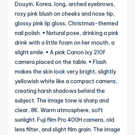
Douyin, Korea, long, arched eyebrows,
rosy pink blush on cheeks and nose tip,
glossy pink lip gloss, Christmas-themed
nail polish. • Natural pose, drinking a pink
drink with a little foam on her mouth, a
slight smile. • A pink Canon ixy 210f
camera placed on the table. • Flash
makes the skin look very bright, slightly
yellowish white like a compact camera,
creating harsh shadows behind the
subject. The image tone is sharp and
clear, 8K. Warm atmosphere, soft
sunlight. Fuji film Pro 400H camera, old
lens filter, and slight film grain. The image