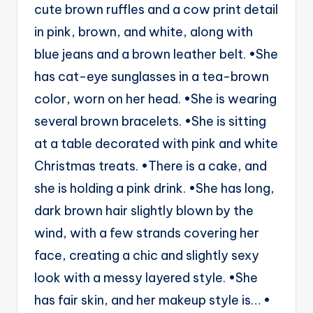
cute brown ruffles and a cow print detail
g
in pink, brown, and white, along with
e
blue jeans and a brown leather belt. •She
n
has cat-eye sunglasses in a tea-brown
ts
color, worn on her head. •She is wearing
several brown bracelets. •She is sitting
at a table decorated with pink and white
Christmas treats. •There is a cake, and
she is holding a pink drink. •She has long,
dark brown hair slightly blown by the
wind, with a few strands covering her
face, creating a chic and slightly sexy
look with a messy layered style. •She
has fair skin, and her makeup style is… •