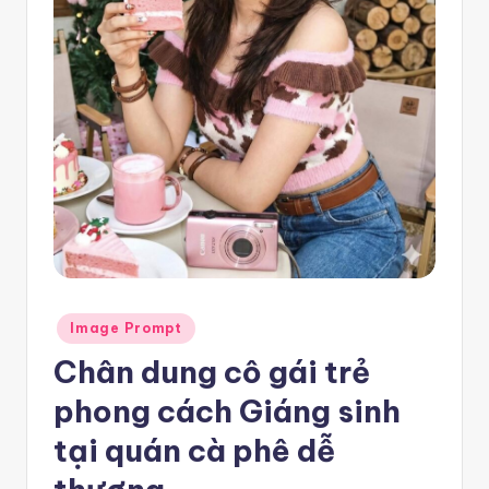
e
m
pl
a
t
e
F
re
e
Posted
Image Prompt
-
in
Chân dung cô gái trẻ
n
phong cách Giáng sinh
8
tại quán cà phê dễ
n