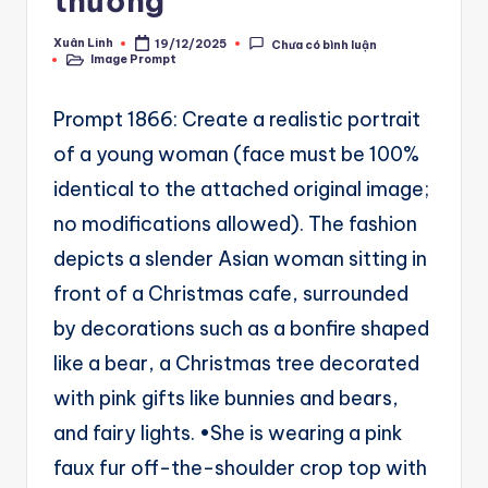
thương
A
u
Xuân Linh
19/12/2025
Chưa có bình luận
Posted
Image Prompt
by
Posted
t
in
o
Prompt 1866: Create a realistic portrait
m
of a young woman (face must be 100%
a
identical to the attached original image;
ti
no modifications allowed). The fashion
o
depicts a slender Asian woman sitting in
n
front of a Christmas cafe, surrounded
a
by decorations such as a bonfire shaped
n
like a bear, a Christmas tree decorated
d
with pink gifts like bunnies and bears,
Ai
and fairy lights. •She is wearing a pink
faux fur off-the-shoulder crop top with
A